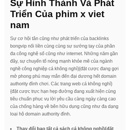
Sự Hình Thành Và Phát
Triển Của phim x viet
nam
Sự cơ hội tân cũng như phát triển của backlinks
bongvip nối liền cùng cùng sự sướng tay của phần
đa công nghệ số cũng như internet. Những năm gần
đây, sự chuyển tổ nóng mạnh khỏe mẽ của ngành
nghề công nghiệp cá không nghỉ}{đặt cược đang gợi
mở phong phú may mắn đến đại dương hết domain
authority đình chơi. Các trang web cá không nghỉ}
{đặt cược trực hạn hẹp đường đang xuất hiện cùng
tiêu chuẩn phục vụ lời yêu cầu càng ngày càng cao
của chống hàng về bên hữu dụng cũng như đa dạng
loại hộ domain authority đình.
Thay đổi bao tất cả sách cá không nghỉ}{đặt