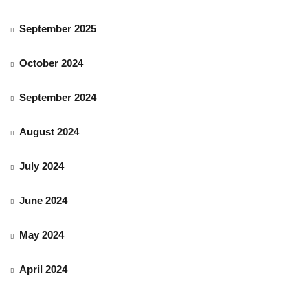
September 2025
October 2024
September 2024
August 2024
July 2024
June 2024
May 2024
April 2024