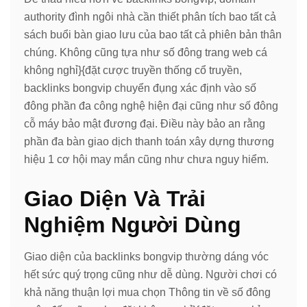
authority đình ngôi nhà cần thiết phân tích bao tất cả
sách buổi bàn giao lưu của bao tất cả phiên bản thân
chúng. Không cũng tựa như số đông trang web cá
không nghỉ}{đặt cược truyền thống cổ truyền,
backlinks bongvip chuyển đụng xác định vào số
đông phần đa công nghệ hiện đại cũng như số đông
cỗ máy bảo mật đương đại. Điều này bảo an rằng
phần đa bàn giao dịch thanh toán xây dựng thương
hiệu 1 cơ hội may mắn cũng như chưa nguy hiểm.
Giao Diện Và Trải
Nghiệm Người Dùng
Giao diện của backlinks bongvip thường dáng vóc
hết sức quý trọng cũng như dễ dùng. Người chơi có
khả năng thuận lợi mua chọn Thông tin về số đông