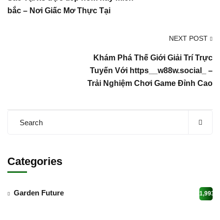
bắc – Nơi Giấc Mơ Thực Tại
NEXT POST
Khám Phá Thế Giới Giải Trí Trực
Tuyến Với https__w88w.social_ –
Trải Nghiệm Chơi Game Đỉnh Cao
Categories
Garden Future
1,993