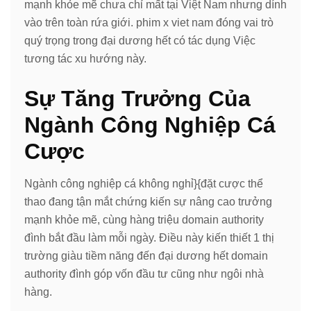
mạnh khỏe mẽ chưa chỉ mất tại Việt Nam nhưng dính
vào trên toàn rứa giới. phim x viet nam đóng vai trò
quý trọng trong đại dương hết có tác dụng Việc
tương tác xu hướng này.
Sự Tăng Trưởng Của
Ngành Công Nghiệp Cá
Cược
Ngành công nghiệp cá không nghỉ}{đặt cược thể
thao đang tận mắt chứng kiến sự nâng cao trưởng
mạnh khỏe mẽ, cùng hàng triệu domain authority
đình bắt đầu làm mỗi ngày. Điều này kiến thiết 1 thị
trường giàu tiềm năng đến đại dương hết domain
authority đình góp vốn đầu tư cũng như ngôi nhà
hàng.