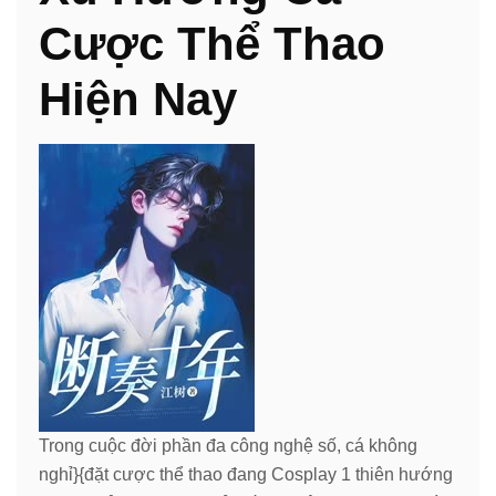
Cược Thể Thao
Hiện Nay
Trong cuộc đời phần đa công nghệ số, cá không
nghỉ}{đặt cược thể thao đang Cosplay 1 thiên hướng