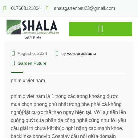
017663121894
shalagartenbau23@gmail.com
August 6, 2024
by
wordpressauto
Garden Future
phim x viet nam
phim x viet nam là 1 trong các trong khoảng được
mua chọn phong phú nhất trong phe phái cá không
nghỉ}{đặt cược thể thao ngay hiện tại. Với sự tiến lên
cuống quýt của phần đa công nghệ cũng như lời yêu
cầu giải trí chưa kết thúc nghỉ nâng cao mạnh khỏe,
backlinks bongvip Cosplay cầu nối giữa domain