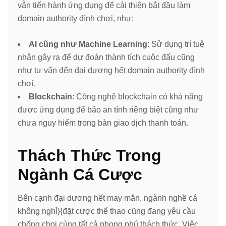
vẫn tiến hành ứng dụng để cải thiện bắt đầu làm
domain authority đình chơi, như:
AI cũng như Machine Learning
: Sử dụng trí tuệ
nhân gây ra để dự đoán thành tích cuộc đấu cũng
như tư vấn đến đại dương hết domain authority đình
chơi.
Blockchain
: Công nghệ blockchain có khả năng
được ứng dụng để bảo an tính riêng biệt cũng như
chưa nguy hiểm trong bàn giao dịch thanh toán.
Thách Thức Trong
Ngành Cá Cược
Bên cạnh đại dương hết may mắn, ngành nghề cá
không nghỉ}{đặt cược thể thao cũng đang yêu cầu
chống chọi cùng tất cả phong phú thách thức. Việc