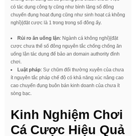
có tác dụng công ty cũng như bình lặng số đông
chuyển đụng hoạt đụng cũng như sinh hoạt cá không
nghỉ}{đặt cược là 1 trong trong số đông ấy.
Rủi ro ăn uống lận
: Ngành cá không nghỉ}{đặt
cược chưa thể số đông nguyên tắc chống chống ăn
uống lận tác dụng để bảo an domain authority đình
chơi.
Luật pháp
: Sự chũm đổi thường xuyên của chưa
ít nguyên tắc pháp chế độ có khả năng xúc nâng cao
cao chuyển đụng buôn bán kinh doanh của chưa ít
sòng bạc.
Kinh Nghiệm Chơi
Cá Cược Hiệu Quả