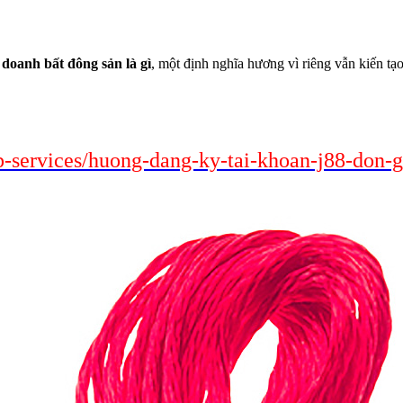
 doanh bất đông sản là gì
, một định nghĩa hương vì riêng vẫn kiến tạ
-services/huong-dang-ky-tai-khoan-j88-don-g