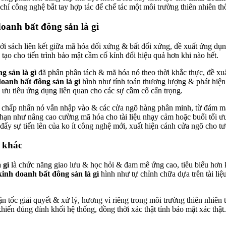
 chí công nghệ bắt tay hợp tác để chế tác một môi trường thiên nhiên t
oanh bất đông sản là gì
ới sách liên kết giữa mã hóa đối xứng & bất đối xứng, đề xuất ứng dụn
ạo cho tiến trình bảo mật cầm cố kỉnh đổi hiệu quả hơn khi nào hết.
g sản là gì
đã phân phân tách & mã hóa nó theo thời khắc thực, đề xu
oanh bất đông sản là gì
hình như tính toán thương lượng & phát hiện 
i ưu tiêu ứng dụng liên quan cho các sự cầm cố cẩn trọng.
chấp nhấn nó vẫn nhập vào & các cửa ngõ hàng phân minh, từ đám mây
 hạn như nâng cao cường mã hóa cho tài liệu nhạy cảm hoặc buổi tối ư
ẩy sự tiến lên của ko ít công nghệ mới, xuất hiện cánh cửa ngõ cho tươn
 khác
 gì
là chức năng giao lưu & học hỏi & đam mê ứng cao, tiêu biểu hơn 
kinh doanh bất đông sản là gì
hình như tự chỉnh chữa dựa trên tài liệ
tốc giải quyết & xử lý, hương vì riêng trong môi trường thiên nhiên tài 
hiến đủng đỉnh khối hệ thống, đồng thời xác thật tính bảo mật xác thật