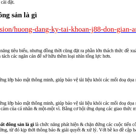
cài đặt.
ng sản là gì
ssion/huong-dang-ky-tai-khoan-j88-don-gian-
ăng tiêu biểu, nhưng đồng thời cũng đặt ra phần lớn thách thức đề xuất
tách các ngăn cản để sở hữu thêm loại nhìn tổng lực hơn.
ng lớp bảo mật thông minh, giúp bảo vệ tài liệu khỏi các mối doạ dọa 
ng lớp bảo mật thông minh, giúp bảo vệ tài liệu khỏi các mối doạ dọa 
ạy cảm của cá nhân & một-một vì. Bằng cơ hội ứng dụng các giao thức 
ất đông sản là gì
là chức năng phát hiện & chặn đứng các cuộc tiến c
ường, từ đó kịp thời thông báo & giải quyết & xử lý. Với bề ko đề cập