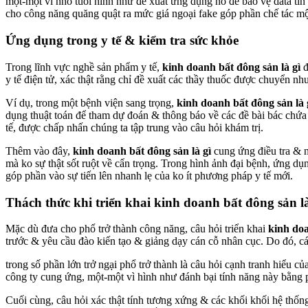
một-một vì nhỏ tuổi hình như đề xuất ứng dụng nó để bảo vệ data tín
cho công năng quăng quật ra mức giá ngoại fake góp phần chế tác mộ
Ứng dụng trong y tế & kiểm tra sức khỏe
Trong lĩnh vực nghề sản phẩm y tế,
kinh doanh bất đông sản là gì
đ
y tế điện tử, xác thật rằng chỉ đề xuất các thầy thuốc được chuyển nh
Ví dụ, trong một bệnh viện sang trọng,
kinh doanh bất đông sản là 
dụng thuật toán để tham dự đoán & thông báo về các đề bài bác chứa 
tế, được chấp nhấn chúng ta tập trung vào câu hỏi khám trị.
Thêm vào đây,
kinh doanh bất đông sản là gì
cung ứng điều tra & n
mà ko sự thật sốt ruột về cẩn trọng. Trong hình ảnh đại bệnh, ứng dụ
góp phần vào sự tiến lên nhanh lẹ của ko ít phương pháp y tế mới.
Thách thức khi triển khai kinh doanh bất đông sản là
Mặc dù đưa cho phổ trở thành công năng, câu hỏi triển khai
kinh doa
trước & yêu cầu đào kiến tạo & giảng dạy cán cỗ nhân cục. Do đó, cá
trong số phần lớn trở ngại phổ trở thành là câu hỏi cạnh tranh hiểu 
công ty cung ứng, một-một vì hình như đánh bại tính năng này bằng
Cuối cùng, câu hỏi xác thật tính tương xứng & các khối khối hệ thống