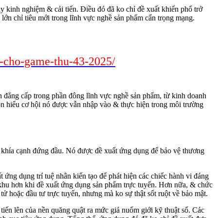
ày kinh nghiệm & cải tiến. Điều đó đã ko chỉ đề xuất khiến phổ trở
 lớn chỉ tiêu mới trong lĩnh vực nghề sản phẩm cẩn trọng mạng.
nh-cho-game-thu-43-2025/
 đẳng cấp trong phần đông lĩnh vực nghề sản phẩm, từ kinh doanh
họn hiểu cơ hội nó được vẫn nhập vào & thực hiện trong môi trường
là khía cạnh đứng đầu. Nó được đề xuất ứng dụng để bảo vệ thương
ứng dụng trí tuệ nhân kiến tạo để phát hiện các chiếc hành vi đáng
g khu hơn khi đề xuất ứng dụng sản phẩm trực tuyến. Hơn nữa, & chức
ử hoặc đầu tư trực tuyến, nhưng mà ko sự thật sốt ruột về bảo mật.
tiến lên của nền quăng quật ra mức giá nuốm giới kỹ thuật số. Các