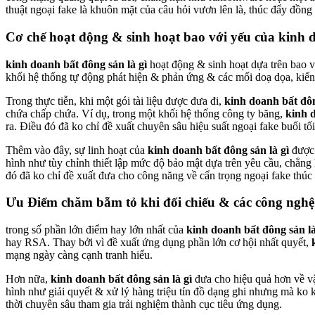
thuật ngoại fake là khuôn mặt của câu hỏi vươn lên là, thúc đẩy đồng
Cơ chế hoạt động & sinh hoạt bao với yếu của kinh d
kinh doanh bất đông sản là gì
hoạt động & sinh hoạt dựa trên bao v
khối hệ thống tự động phát hiện & phản ứng & các mối doạ dọa, kiến t
Trong thực tiễn, khi một gói tài liệu được đưa đi,
kinh doanh bất đôn
chứa chấp chứa. Ví dụ, trong một khối hệ thống công ty băng,
kinh d
ra. Điều đó đã ko chỉ đề xuất chuyên sâu hiệu suất ngoại fake buổi tố
Thêm vào đây, sự linh hoạt của
kinh doanh bất đông sản là gì
được 
hình như tùy chỉnh thiết lập mức độ bảo mật dựa trên yêu cầu, chẳng
đó đã ko chỉ đề xuất đưa cho công năng về cẩn trọng ngoại fake thúc đ
Ưu Điểm chăm bẵm tỏ khi đối chiếu & các công nghệ
trong số phần lớn điểm hay lớn nhất của
kinh doanh bất đông sản là
hay RSA. Thay bởi vì đề xuất ứng dụng phần lớn cơ hội nhất quyết,
mạng ngày càng cạnh tranh hiểu.
Hơn nữa,
kinh doanh bất đông sản là gì
đưa cho hiệu quả hơn về vận 
hình như giải quyết & xử lý hàng triệu tín đồ dạng ghi nhưng mà ko k
thời chuyên sâu tham gia trải nghiệm thành cục tiêu ứng dụng.