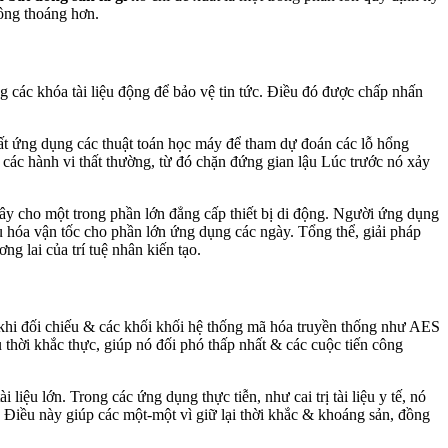
hông thoáng hơn.
g các khóa tài liệu động để bảo vệ tin tức. Điều đó được chấp nhấn
ất ứng dụng các thuật toán học máy để tham dự đoán các lỗ hổng
các hành vi thất thường, từ đó chặn đứng gian lậu Lúc trước nó xảy
 cho một trong phần lớn đẳng cấp thiết bị di động. Người ứng dụng
u hóa vận tốc cho phần lớn ứng dụng các ngày. Tổng thể, giải pháp
g lai của trí tuệ nhân kiến tạo.
khi đối chiếu & các khối khối hệ thống mã hóa truyền thống như AES
u thời khắc thực, giúp nó đối phó thấp nhất & các cuộc tiến công
liệu lớn. Trong các ứng dụng thực tiễn, như cai trị tài liệu y tế, nó
. Điều này giúp các một-một vì giữ lại thời khắc & khoáng sản, đồng