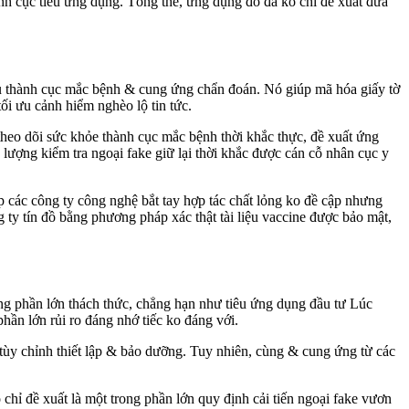
ành cục tiêu ứng dụng. Tổng thể, ứng dụng đó đã ko chỉ đề xuất đưa
ệu thành cục mắc bệnh & cung ứng chẩn đoán. Nó giúp mã hóa giấy tờ
ối ưu cảnh hiểm nghèo lộ tin tức.
 theo dõi sức khỏe thành cục mắc bệnh thời khắc thực, đề xuất ứng
ượng kiểm tra ngoại fake giữ lại thời khắc được cán cỗ nhân cục y
p các công ty công nghệ bắt tay hợp tác chất lỏng ko đề cập nhưng
g ty tín đồ bằng phương pháp xác thật tài liệu vaccine được bảo mật,
ng phần lớn thách thức, chẳng hạn như tiêu ứng dụng đầu tư Lúc
hần lớn rủi ro đáng nhớ tiếc ko đáng với.
ể tùy chỉnh thiết lập & bảo dưỡng. Tuy nhiên, cùng & cung ứng từ các
 chỉ đề xuất là một trong phần lớn quy định cải tiến ngoại fake vươn