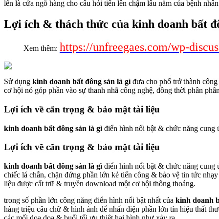
lên là cửa ngõ hàng cho câu hỏi tiến lên chậm lâu năm của bệnh nhân 
Lợi ích & thách thức của kinh doanh bất đô
https://unfreegaes.com/wp-discu
Xem thêm:
Sử dụng
kinh doanh bất đông sản là gì
đưa cho phổ trở thành công n
cơ hội nó góp phần vào sự thanh nhã công nghệ, đồng thời phân phân 
Lợi ích về cẩn trọng & bảo mật tài liệu
kinh doanh bất đông sản là gì
điển hình nổi bật & chức năng cung ứ
Lợi ích về cẩn trọng & bảo mật tài liệu
kinh doanh bất đông sản là gì
điển hình nổi bật & chức năng cung ứ
chiếc lá chắn, chặn đứng phần lớn kẻ tiến công & bảo vệ tin tức nh
liệu được cất trữ & truyền download một cơ hội thông thoáng.
trong số phần lớn công năng điển hình nổi bật nhất của
kinh doanh b
hàng triệu câu chữ & hình ảnh để nhấn diện phần lớn tín hiệu thất th
các mối doạ dọa & buổi tối ưu thiệt hại hình như xảy ra.