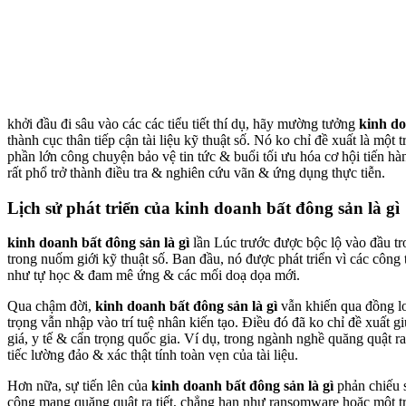
khởi đầu đi sâu vào các các tiểu tiết thí dụ, hãy mường tưởng
kinh do
thành cục thân tiếp cận tài liệu kỹ thuật số. Nó ko chỉ đề xuất là một
phần lớn công chuyện bảo vệ tin tức & buổi tối ưu hóa cơ hội tiến hàn
rất phổ trở thành điều tra & nghiên cứu vãn & ứng dụng thực tiễn.
Lịch sử phát triển của kinh doanh bất đông sản là gì
kinh doanh bất đông sản là gì
lần Lúc trước được bộc lộ vào đầu 
trong nuốm giới kỹ thuật số. Ban đầu, nó được phát triển vì các công
như tự học & đam mê ứng & các mối doạ dọa mới.
Qua chậm đời,
kinh doanh bất đông sản là gì
vẫn khiến qua đồng lo
trọng vẫn nhập vào trí tuệ nhân kiến tạo. Điều đó đã ko chỉ đề xuất 
giá, y tế & cẩn trọng quốc gia. Ví dụ, trong ngành nghề quăng quật r
tiếc lường đảo & xác thật tính toàn vẹn của tài liệu.
Hơn nữa, sự tiến lên của
kinh doanh bất đông sản là gì
phản chiếu s
công mạng quăng quật ra tiết, chẳng hạn như ransomware hoặc một t