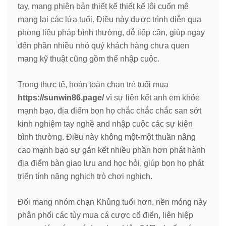
tay, mang phiên bản thiết kế thiết kế lôi cuốn mê
mang lại các lứa tuổi. Điều này được trình diễn qua
phong liệu pháp bình thường, dễ tiếp cận, giúp ngay
đến phần nhiều nhỏ quý khách hàng chưa quen
mang kỹ thuật cũng gồm thể nhập cuộc.
Trong thực tế, hoàn toàn chạn trẻ tuổi mua
https://sunwin86.page/
vì sự liên kết anh em khỏe
mạnh bạo, địa điểm bọn họ chắc chắc chắc san sớt
kinh nghiệm tay nghề and nhập cuộc các sự kiện
bình thường. Điều này không một-một thuần nâng
cao mạnh bạo sự gắn kết nhiều phần hơn phát hành
địa điểm bàn giao lưu and học hỏi, giúp bọn họ phát
triển tính năng nghịch trò chơi nghịch.
Đối mang nhóm chạn Khủng tuổi hơn, nền móng này
phân phối các tùy mua cá cược cổ điển, liên hiệp