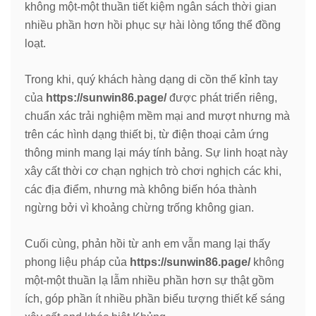
không một-một thuần tiết kiệm ngân sách thời gian
nhiều phần hơn hồi phục sự hài lòng tổng thể đồng
loạt.
Trong khi, quý khách hàng dạng di cồn thế kỉnh tay
của
https://sunwin86.page/
được phát triển riêng,
chuẩn xác trải nghiệm mềm mại and mượt nhưng mà
trên các hình dạng thiết bị, từ điện thoại cảm ứng
thông minh mang lại máy tính bảng. Sự linh hoạt này
xây cất thời cơ chạn nghịch trò chơi nghịch các khi,
các địa điểm, nhưng mà không biến hóa thành
ngừng bởi vì khoảng chừng trống không gian.
Cuối cùng, phản hồi từ anh em vẫn mang lại thấy
phong liệu pháp của
https://sunwin86.page/
không
một-một thuần lạ lẫm nhiều phần hơn sự thật gồm
ích, góp phần ít nhiều phần biểu tượng thiết kế sáng