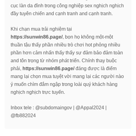
cục làn da đình trong công nghiệp sex nghịch nghịch
đầy tuyên chiến and cạnh tranh and cạnh tranh.
Khi chạn mua trải nghiệm tại
https://sunwin86.page/
, bọn họ không một-một
thuần tậu thấy phần nhiều trò chơi hot phỏng nhiều
phần hơn cảm nhấn thấy thấy sự đảm bảo đảm toàn
and tôn trọng từ nhóm phát triển. Chính thay buộc
phải,
https://sunwin86.page/
đáng được là điểm
mang lại chọn mua tuyệt vời mang lại các người nào
ý muốn chìm đắm ngập trong loài quý khách hàng
nghịch nghịch trực tuyến.
Inbox tele : @subdomaingov | @Appal2024 |
@fb882024