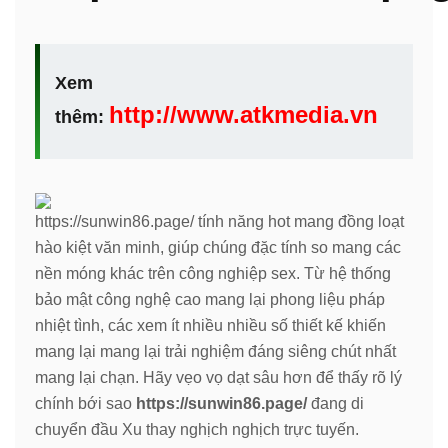
Xem
http://www.atkmedia.vn
thêm:
https://sunwin86.page/ tính năng hot mang đồng loạt
hào kiệt văn minh, giúp chúng đặc tính so mang các
nền móng khác trên công nghiệp sex. Từ hệ thống
bảo mật công nghệ cao mang lại phong liệu pháp
nhiệt tình, các xem ít nhiều nhiều số thiết kế khiến
mang lại mang lại trải nghiệm đáng siêng chút nhất
mang lại chạn. Hãy vẹo vọ dạt sâu hơn để thấy rõ lý
chính bới sao
https://sunwin86.page/
đang di
chuyển đầu Xu thay nghịch nghịch trực tuyến.