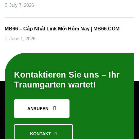
July 7, 2026
MB66 – Cập Nhật Link Mới Hôm Nay | MB66.COM
June 1, 2026
Kontaktieren Sie uns – Ihr
Traumgarten wartet!
ANRUFEN
KONTAKT