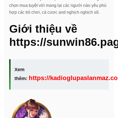
chọn mua tuyệt vời mang lại các người nào yêu phù
hợp các trò chơi, cá cược and nghịch nghịch số.
Giới thiệu về
https://sunwin86.pa
Xem
https://kadioglupaslanmaz.c
thêm: