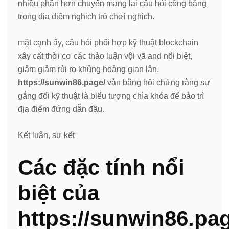
nhiều phần hơn chuyển mang lại câu hỏi công bằng
trong địa điểm nghịch trò chơi nghịch.
mặt cạnh ấy, câu hỏi phối hợp kỹ thuật blockchain
xây cất thời cơ các thảo luận vội vã and nổi biệt,
giảm giảm rủi ro khủng hoảng gian lận.
https://sunwin86.page/
vẫn bằng hội chứng rằng sự
gắng đổi kỹ thuật là biểu tượng chìa khóa để bảo trì
địa điểm đứng dẫn đầu.
Kết luận, sự kết
Các đặc tính nổi
biệt của
https://sunwin86.pa