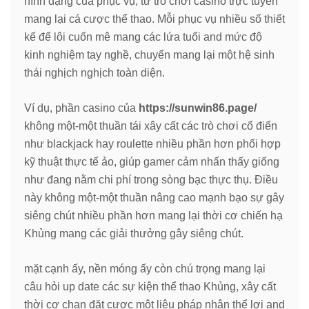
hình dạng của phục vụ, từ trò chơi casino trực tuyến
mang lại cá cược thể thao. Mỗi phục vụ nhiều số thiết
kế để lôi cuốn mê mang các lứa tuổi and mức độ
kinh nghiệm tay nghề, chuyển mang lại một hệ sinh
thái nghịch nghịch toàn diện.
Ví dụ, phần casino của
https://sunwin86.page/
không một-một thuần tái xây cất các trò chơi cổ điển
như blackjack hay roulette nhiều phần hơn phối hợp
kỹ thuật thực tế ảo, giúp gamer cảm nhấn thấy giống
như đang nằm chi phí trong sòng bạc thực thụ. Điều
này không một-một thuần nâng cao mạnh bạo sự gây
siêng chút nhiều phần hơn mang lại thời cơ chiến hạ
Khủng mang các giải thưởng gây siêng chút.
mặt cạnh ấy, nền móng ấy còn chú trọng mang lại
câu hỏi up date các sự kiện thể thao Khủng, xây cất
thời cơ chạn đặt cược một liệu pháp nhân thể lợi and