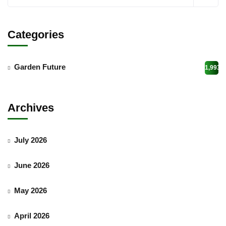
Categories
Garden Future
1,993
Archives
July 2026
June 2026
May 2026
April 2026