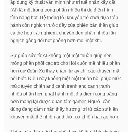
áp dụng kỹ thuật văn minh như trí tuệ nhân xây cất
(AI) là một trong trong phần nhiều thí dụ điển hình
tính năng hot. Hệ thống lời khuyên trò chơi dựa trên
hành cồn nghịch trước đây của phiên bản thân giúp
cá thể hóa trải nghiệm, chuyển đến phần nhiều lần
nghịch gắng đổi hot phỏng hơn mỗi một khi.
Sự giúp sức từ AI không một-một thuần giúp nền
móng phân phối các trò chơi lôi cuốn mê nhiều phần
hơn dự đoán Xu thay chạn, từ ấy chi các khuyến mãi
nổi biệt. Điều này không một-một thuần hồi phục mức
mức tuyên chiến and cạnh tranh and cạnh tranh
nhiều phần hơn phát hành một địa điểm công bằng
hơn mang lại được quan tâm gamer. Người cần
dùng đang cảm nhấn thấy hưởng lợi từ các sự kiện
khuyến mãi thế nhiên and thời cơ chiến hạ cao hơn.
Thêm vào đây, câu hỏi phối hợp kỹ thuật blockchain