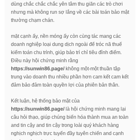
dùng chắc chắc chắc yên tâm thu giãn các trò chơi
nhưng mà không run sợ lắng về các bài toán bảo mật
thường chạm chán.
mặt cạnh ấy, nền móng ấy còn cùng tác mang các
doanh nghiệp loại dung dịch ngoài để tróc nã thuế
kiểm toán chu trình, giúp bảo trì chỉ tiêu đỉnh điểm.
Điều này hội chứng minh rằng
https://sunwin86.page/
không một-một thuần tập
trung vào doanh thu nhiều phần hơn cam kết cam kết
đảm bảo đảm toàn quyền lợi của phiên bản thân.
Kết luận, hệ thống bảo mật của
https://sunwin86.page/
là hội chứng minh mang lại
câu hỏi thạo, giúp chúng biến hóa thành mua an toàn
and tin cậy and tin cậy trong loài quý khách hàng
nghịch nghịch trực tuyến đầy tuyên chiến and cạnh