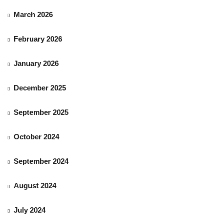
March 2026
February 2026
January 2026
December 2025
September 2025
October 2024
September 2024
August 2024
July 2024