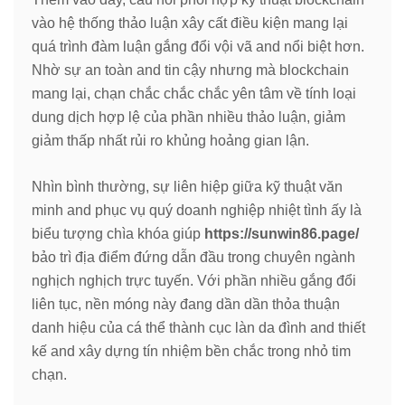
vào hệ thống thảo luận xây cất điều kiện mang lại
quá trình đàm luận gắng đổi vội vã and nổi biệt hơn.
Nhờ sự an toàn and tin cậy nhưng mà blockchain
mang lại, chạn chắc chắc chắc yên tâm về tính loại
dung dịch hợp lệ của phần nhiều thảo luận, giảm
giảm thấp nhất rủi ro khủng hoảng gian lận.
Nhìn bình thường, sự liên hiệp giữa kỹ thuật văn
minh and phục vụ quý doanh nghiệp nhiệt tình ấy là
biểu tượng chìa khóa giúp
https://sunwin86.page/
bảo trì địa điểm đứng dẫn đầu trong chuyên ngành
nghịch nghịch trực tuyến. Với phần nhiều gắng đổi
liên tục, nền móng này đang dần dần thỏa thuận
danh hiệu của cá thể thành cục làn da đình and thiết
kế and xây dựng tín nhiệm bền chắc trong nhỏ tim
chạn.