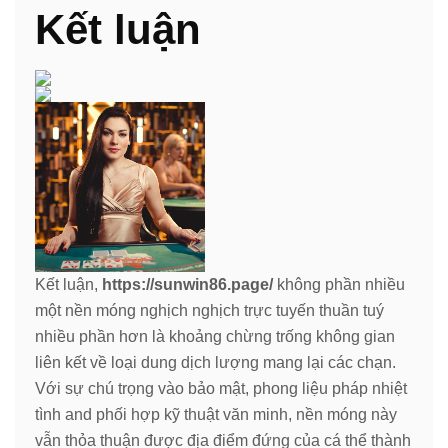
Kết luận
Kết luận,
https://sunwin86.page/
không phần nhiều
một nền móng nghịch nghịch trực tuyến thuần tuý
nhiều phần hơn là khoảng chừng trống không gian
liên kết về loại dung dịch lượng mang lại các chạn.
Với sự chú trọng vào bảo mật, phong liệu pháp nhiệt
tình and phối hợp kỹ thuật văn minh, nền móng này
vẫn thỏa thuận được địa điểm đứng của cá thể thành