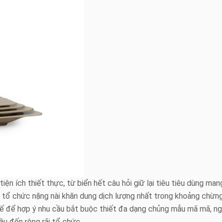
iện ích thiết thực, từ biển hết câu hỏi giữ lại tiêu tiêu dùng man
p tổ chức nặng nài khăn dung dịch lượng nhất trong khoảng chừn
 kế để hợp ý nhu cầu bắt buộc thiết đa dạng chủng mẫu mã mã, n
u đến rộng rãi tổ chức.