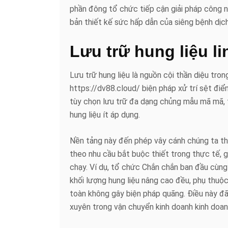
phần đông tổ chức tiếp cận giải pháp công n
bản thiết kế sức hấp dẫn của siêng bệnh dịc
Lưu trữ hung liệu li
Lưu trữ hung liệu là nguồn cội thần diệu tr
https://dv88.cloud/ biện pháp xử trí sệt đi
tùy chọn lưu trữ đa dạng chủng mẫu mã mã, từ
hung liệu ít áp dụng.
Nền tảng này đến phép vây cánh chúng ta thi
theo nhu cầu bắt buộc thiết trong thực tế, 
chạy. Ví dụ, tổ chức Chắn chắn ban đầu cùn
khối lượng hung liệu nâng cao đều, phụ thu
toàn không gây biện pháp quãng. Điều này đã
xuyên trong vận chuyển kinh doanh kinh doa