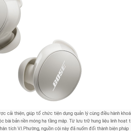
được cải thiện, giúp tổ chức tiện dụng quản lý cùng điều hành kho
bài bản nền móng hạ tầng mập. Từ lưu trữ hung liệu linh hoạt t
ân tích V.I.Phường, nguồn cội này đã nuốm đổi thành biện pháp