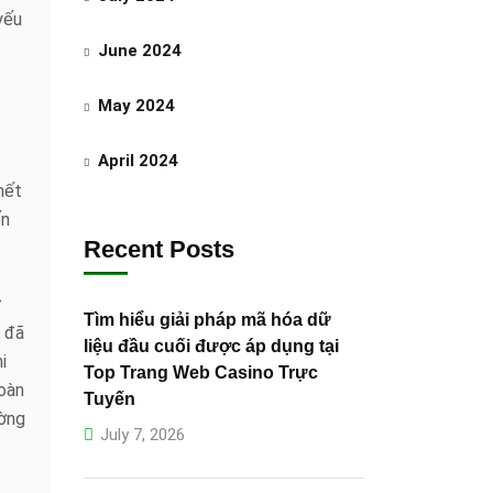
yếu
June 2024
May 2024
April 2024
hết
ến
Recent Posts
ữ
Tìm hiểu giải pháp mã hóa dữ
g đã
liệu đầu cuối được áp dụng tại
i
Top Trang Web Casino Trực
oàn
Tuyến
ường
July 7, 2026