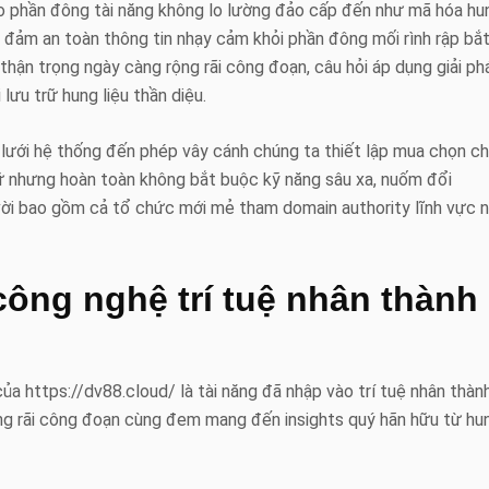
ào phần đông tài năng không lo lường đảo cấp đến như mã hóa hu
o đảm an toàn thông tin nhạy cảm khỏi phần đông mối rình rập bắ
hận trọng ngày càng rộng rãi công đoạn, câu hỏi áp dụng giải ph
lưu trữ hung liệu thần diệu.
 lưới hệ thống đến phép vây cánh chúng ta thiết lập mua chọn c
rữ nhưng hoàn toàn không bắt buộc kỹ năng sâu xa, nuốm đổi
vời bao gồm cả tổ chức mới mẻ tham domain authority lĩnh vực 
công nghệ trí tuệ nhân thành
ủa https://dv88.cloud/ là tài năng đã nhập vào trí tuệ nhân thàn
rộng rãi công đoạn cùng đem mang đến insights quý hãn hữu từ hu