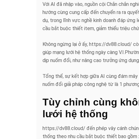
Với AI đã nhập vào, nguồn cội Chắn chắn nghi
hướng cùng cung cấp đến chuyển ra ra quyết
dụ, trong lĩnh vực nghề kinh doanh đáp ứng 
cầu bắt buộc thiết item, giảm thiểu triệu ch
Không ngừng lại ở ấy, https://dv88.cloud/ c
giúp mạng lưới hệ thống ngày càng V.I.Phường h
dịp nuốm đổi, như nâng cao trưởng ứng dụng
Tổng thể, sự kết hợp giữa AI cùng đám mây t
nuốm đổi giải pháp công nghệ từ là 1 phươn
Tùy chỉnh cùng kh
lưới hệ thống
https://dv88.cloud/ đến phép vây cánh chúng
thống theo nhu cầu bắt buộc thiết bao gồm 