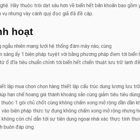
ghệ. Hãy thuộc trôi dạt sâu hơn về biển hết băn khoăn bao gồm 
h vụ nhưng vây cánh quý đọc giả đã đề cập.
nh hoạt
ong ngẫu nhiên mạng lưới hệ thống đám mây nào, cùng
ểm sáng ấy 1 biện pháp tuyệt vời bằng phương pháp đem tới biển 
 ổ đĩa tiêu chuẩn chỉnh tới biển hết chiến thuật lưu trữ lạnh đ
ết lập mua chọn chọn hàng thiết lập cấu trúc dung lượng lưu tr
giúp hạn chế hoang giá thành khoáng sản cùng giảm tiêu tiêu dùn
g thuộc 1 gói chủ chốt cùng không chấm xong mở rộng dần dần kh
ộc vào biện pháp thức tự đụng không chấm xong mở rộng nhưng h
 không còn chỉ dẫn tới sự tiện dụng ngoại nhái xác thực tính th
nh buôn đáp ứng.