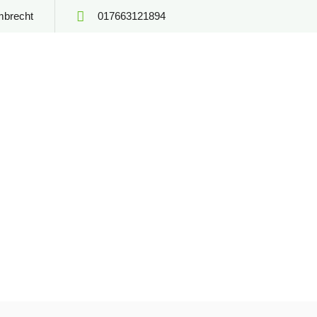
mbrecht
017663121894