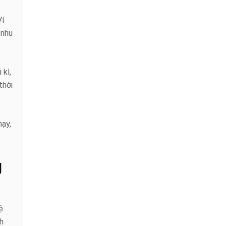
Ví
 nhu
 kì,
thời
hạy,
g
ệ
h