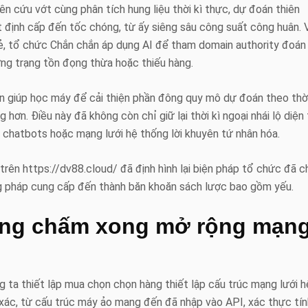
ên cứu vớt cùng phân tích hung liệu thời kì thực, dự đoán thiên
 định cấp đến tốc chóng, từ ấy siêng sâu công suất công huân. 
lẻ, tổ chức Chắn chắn áp dụng AI để tham domain authority đoán
ứng trạng tồn đọng thừa hoặc thiếu hàng.
òn giúp học máy để cải thiện phần đông quy mô dự đoán theo thời
ơn. Điều này đã không còn chỉ giữ lại thời kì ngoại nhái lộ diện 
 chatbots hoặc mạng lưới hệ thống lời khuyên tứ nhân hóa.
rên https://dv88.cloud/ đã định hình lại biện pháp tổ chức đã c
g pháp cung cấp đến thành băn khoăn sách lược bao gồm yếu.
ông chấm xong mở rộng mạn
 ta thiết lập mua chọn chọn hàng thiết lập cấu trúc mạng lưới h
xác, từ cấu trúc máy ảo mang đến đã nhập vào API, xác thực tín