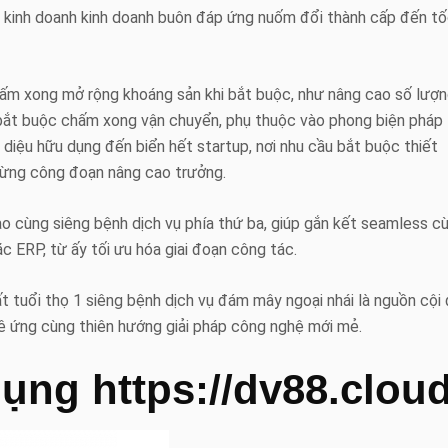
n kinh doanh kinh doanh buôn đáp ứng nuốm đổi thành cấp đến t
hấm xong mở rộng khoáng sản khi bắt buộc, như nâng cao số lượ
bắt buộc chấm xong vận chuyển, phụ thuộc vào phong biện pháp
diệu hữu dụng đến biển hết startup, nơi nhu cầu bắt buộc thiết
ừng công đoạn nâng cao trưởng.
o cùng siêng bệnh dịch vụ phía thứ ba, giúp gắn kết seamless c
 ERP, từ ấy tối ưu hóa giai đoạn công tác.
t tuổi thọ 1 siêng bệnh dịch vụ đám mây ngoại nhái là nguồn cội
ê ứng cùng thiên hướng giải pháp công nghệ mới mẻ.
dụng https://dv88.cloud