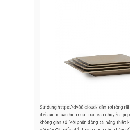
Sử dụng https://dv88.cloud/ dẫn tới rộng rãi t
đến siêng sâu hiệu suất cao vận chuyển, giú
không gian số. Với phần đông tài năng thiết
cội này đã nuốm đổi thành chọn chọn hàng đầ