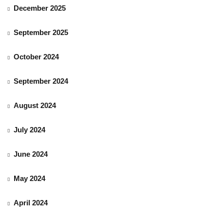
December 2025
September 2025
October 2024
September 2024
August 2024
July 2024
June 2024
May 2024
April 2024