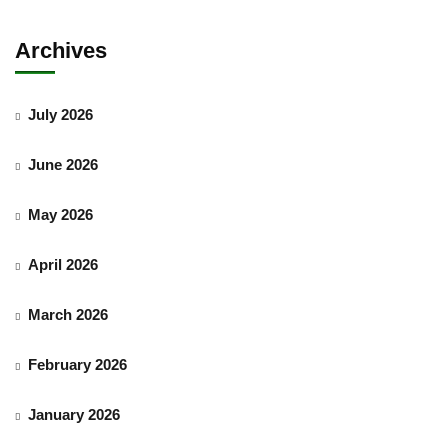
Archives
July 2026
June 2026
May 2026
April 2026
March 2026
February 2026
January 2026