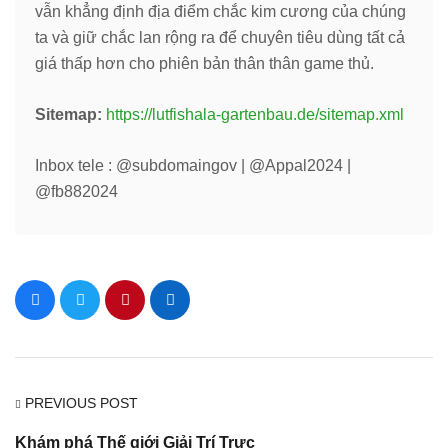
vẫn khẳng định địa điểm chắc kim cương của chúng
ta và giữ chắc lan rộng ra để chuyên tiêu dùng tất cả
giá thấp hơn cho phiên bản thân thân game thủ.
Sitemap:
https://lutfishala-gartenbau.de/sitemap.xml
Inbox tele : @subdomaingov | @Appal2024 |
@fb882024
PREVIOUS POST
Khám phá Thế giới Giải Trí Trực