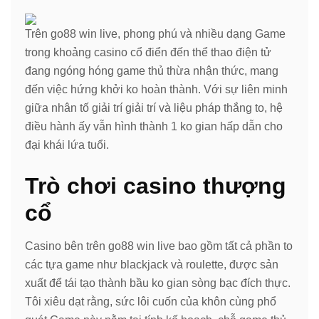
Trên go88 win live, phong phú và nhiều dạng Game
trong khoảng casino cổ điển đến thể thao điện tử
đang ngóng hóng game thủ thừa nhận thức, mang
đến việc hứng khởi ko hoàn thành. Với sự liên minh
giữa nhân tố giải trí giải trí và liệu pháp thắng to, hệ
điều hành ấy vẫn hình thành 1 ko gian hấp dẫn cho
đại khái lứa tuổi.
Trò chơi casino thượng
cổ
Casino bên trên go88 win live bao gồm tất cả phần to
các tựa game như blackjack và roulette, được sản
xuất để tái tạo thành bầu ko gian sòng bạc đích thực.
Tôi xiêu dạt rằng, sức lôi cuốn của khôn cùng phổ