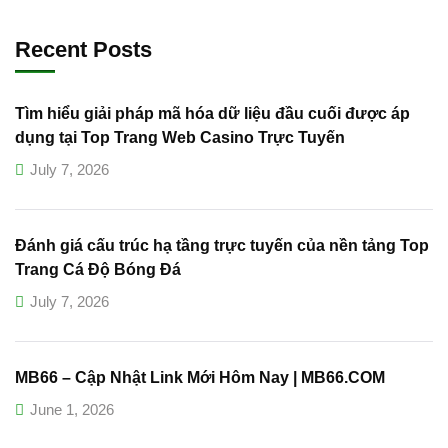
Recent Posts
Tìm hiểu giải pháp mã hóa dữ liệu đầu cuối được áp
dụng tại Top Trang Web Casino Trực Tuyến
July 7, 2026
Đánh giá cấu trúc hạ tầng trực tuyến của nền tảng Top
Trang Cá Độ Bóng Đá
July 7, 2026
MB66 – Cập Nhật Link Mới Hôm Nay | MB66.COM
June 1, 2026