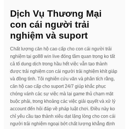
Dịch Vụ Thương Mại
con cái người trải
nghiệm và suport
Chất lượng căn hộ cao cấp cho con cái người trải
nghiệm tại go88 win live đóng tầm quan trọng ko tất
cả tố dung dịch trong hầu hết việc vẫn tạo thành
được trải nghiệm con cái người trải nghiệm khít giáp
và đồng tình. Tôi nghiên cứu vãn và phân tích rằng,
căn hộ cao cấp cho suport 24/7 giúp khắc phục
chóng vánh các sự việc mà lại game thủ chạm mặt
buộc phải, trong khoảng các việc giải quyết và xử lý
account đến hỏi đáp về pháp luật chơi. Điều này ko
chỉ yêu cầu tạo thành xiêu dạt lặng lòng cho con cái
người trải nghiệm ngoại bớt chất lượng khẳng định