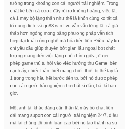
tưởng trong khoảng con cái người trải nghiệm. Trong
chất kế bên cá cược đầy rủi ro khủng hoảng, việc tất
cả 1 máy bộ lặng thân như thế là khôn cùng ko tất cả
tố dung dịch, và go88 win live vẫn vẫn từng tất cả giá
thấp hơn ngóng mong bằng phương pháp vẫn tích
hợp đại khái công nghệ mã hóa tiên tiến. Điều này ko
chỉ yêu cầu giúp thuyên bớt gian lậu ngoại bớt chất
lượng mang đến việc lặng chổ chính giữa, được
phép game thủ tụ hội vào việc hưởng thụ Game. bên
cạnh ấy, chiếc thân thiết mang chiếc thiết bị thế tay là
1 trong trong hầu hết bước tiến to, bởi nó được phép
con cái người trải nghiệm chơi bất kì đâu, bất kì bao
giờ.
Một anh tài khác đáng cẩn thận là máy bộ chat liên
đái mang suport con cái người trải nghiệm 24/7, điều
mà lại chúng tôi bình luận cao bởi nó tạo thành ra sự