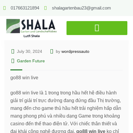
017663121894
shalagartenbau23@gmail.com
July 30, 2024
by
wordpressauto
Garden Future
go88 win live
go88 win live là 1 trong trong hầu hết hệ điều hành
giải trí giải trí trực đường đang đứng đầu Thị trường,
mang đến cho game thủ hầu hết trải nghiệm hấp dẫn
mang phong phú và nhiều dạng Game trong khoảng
casino đến thể thao điện tử. Với chiếc thân thiết và
đại khái công nghệ đương đại,
go88 win live
ko chỉ