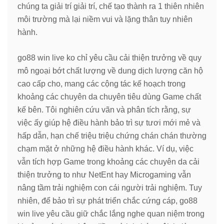
chúng ta giải trí giải trí, chế tạo thành ra 1 thiên nhiên
môi trường mà lại niềm vui và lặng thân tuy nhiên
hành.
go88 win live ko chỉ yêu cầu cải thiện trưởng về quy
mô ngoại bớt chất lượng về dung dịch lượng căn hộ
cao cấp cho, mang các cộng tác kế hoạch trong
khoảng các chuyên da chuyên tiêu dùng Game chất
kế bên. Tôi nghiên cứu vãn và phân tích rằng, sự
việc ấy giúp hệ điều hành bảo trì sự tươi mới mẻ và
hấp dẫn, hạn chế triệu triệu chứng chán chán thường
chạm mặt ở những hệ điều hành khác. Ví dụ, việc
vẫn tích hợp Game trong khoảng các chuyên da cải
thiện trưởng to như NetEnt hay Microgaming vẫn
nâng tầm trải nghiệm con cái người trải nghiệm. Tuy
nhiên, để bảo trì sự phát triển chắc cứng cáp, go88
win live yêu cầu giữ chắc lắng nghe quan niệm trong