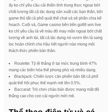
ấy ko chỉ yêu cầu cải thiện tính trung thực ngoại bớt
chất lượng tất cả tác dụng sản xuất các bạn thân, bởi
game thủ tất cả phổ quát thể chat và sẻ phân chia kế
hoạch. Cuối và, Game casino bên trên go88 win live
ko chỉ yêu cầu là về màu đỏ may mắn ngoại bớt chất
lượng về anh tài, tất cả tác dụng nó vươn lên là sang
lọc hoàn chỉnh cho hầu hết người nào mong mỏi
thách thức phiên bản thân.
Roulette: Tỷ lệ thắng ở tại mức trung bình 47%
mang các biến hóa thể phong phú và nhiều dạng.
Blackjack: Chiến lược căn phiên bản tất cả phổ
quát thể hồi phục thế mạnh mẽ lên 0.5%.
Baccarat: Trò chơi chào bán được mang mật độ
thắng cao cho con cái người mới mẻ.