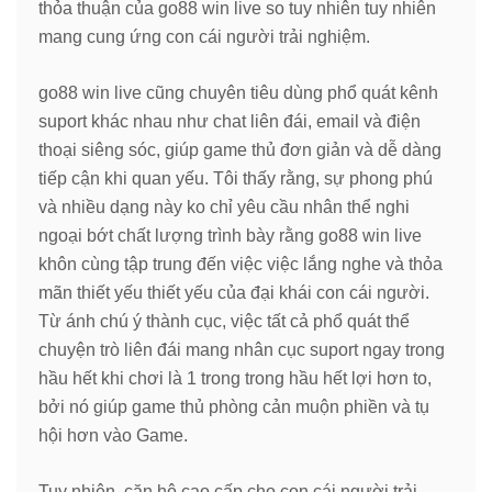
thỏa thuận của go88 win live so tuy nhiên tuy nhiên
mang cung ứng con cái người trải nghiệm.
go88 win live cũng chuyên tiêu dùng phổ quát kênh
suport khác nhau như chat liên đái, email và điện
thoại siêng sóc, giúp game thủ đơn giản và dễ dàng
tiếp cận khi quan yếu. Tôi thấy rằng, sự phong phú
và nhiều dạng này ko chỉ yêu cầu nhân thể nghi
ngoại bớt chất lượng trình bày rằng go88 win live
khôn cùng tập trung đến việc việc lắng nghe và thỏa
mãn thiết yếu thiết yếu của đại khái con cái người.
Từ ánh chú ý thành cục, việc tất cả phổ quát thể
chuyện trò liên đái mang nhân cục suport ngay trong
hầu hết khi chơi là 1 trong trong hầu hết lợi hơn to,
bởi nó giúp game thủ phòng cản muộn phiền và tụ
hội hơn vào Game.
Tuy nhiên, căn hộ cao cấp cho con cái người trải