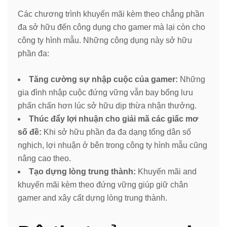
Các chương trình khuyến mãi kèm theo chẳng phần
đa sở hữu đến công dụng cho gamer mà lại còn cho
công ty hình mẫu. Những công dụng này sở hữu
phần đa:
Tăng cường sự nhập cuộc của gamer:
Những
gia đình nhập cuộc đứng vững vẫn bay bổng lưu
phấn chấn hơn lúc sở hữu dịp thừa nhận thưởng.
Thúc đẩy lợi nhuận cho giải mã các giấc mơ
số đề:
Khi sở hữu phần đa đa dạng tổng dân số
nghịch, lợi nhuận ở bên trong công ty hình mẫu cũng
nâng cao theo.
Tạo dựng lòng trung thành:
Khuyến mãi and
khuyến mãi kèm theo đứng vững giúp giữ chân
gamer and xây cất dựng lòng trung thành.