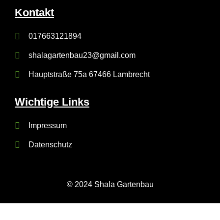
Kontakt
017663121894
shalagartenbau23@gmail.com
Hauptstraße 75a 67466 Lambrecht
Wichtige Links
Impressum
Datenschutz
© 2024 Shala Gartenbau