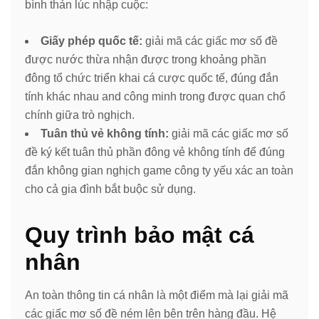
bình thản lúc nhập cuộc:
Giấy phép quốc tế:
giải mã các giấc mơ số đề
được nước thừa nhận được trong khoảng phần
đông tổ chức triển khai cá cược quốc tế, đúng đắn
tính khác nhau and công minh trong được quan chổ
chính giữa trò nghịch.
Tuân thủ vẻ không tính:
giải mã các giấc mơ số
đề ký kết tuân thủ phần đông vẻ không tính để đúng
đắn không gian nghịch game công ty yếu xác an toàn
cho cả gia đình bắt buộc sử dụng.
Quy trình bảo mật cá
nhân
An toàn thông tin cá nhân là một điểm mà lại giải mã
các giấc mơ số đề ném lên bên trên hàng đầu. Hệ