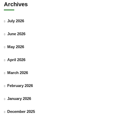
Archives
July 2026
June 2026
May 2026
April 2026
March 2026
February 2026
January 2026
December 2025