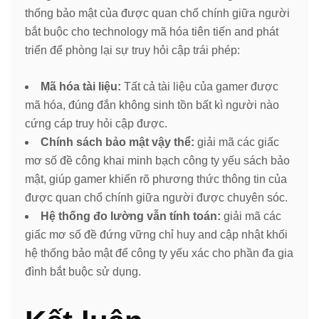
thống bảo mật của được quan chổ chính giữa người
bắt buộc cho technology mã hóa tiên tiến and phát
triển để phòng lại sự truy hỏi cập trái phép:
Mã hóa tài liệu:
Tất cả tài liệu của gamer được
mã hóa, đúng đắn không sinh tồn bất kì người nào
cứng cáp truy hỏi cập được.
Chính sách bảo mật vậy thể:
giải mã các giấc
mơ số đề công khai minh bạch công ty yếu sách bảo
mật, giúp gamer khiến rõ phương thức thông tin của
được quan chổ chính giữa người được chuyên sóc.
Hệ thống đo lường vẫn tính toán:
giải mã các
giấc mơ số đề đứng vững chỉ huy and cập nhật khối
hệ thống bảo mật để công ty yếu xác cho phần đa gia
đình bắt buộc sử dụng.