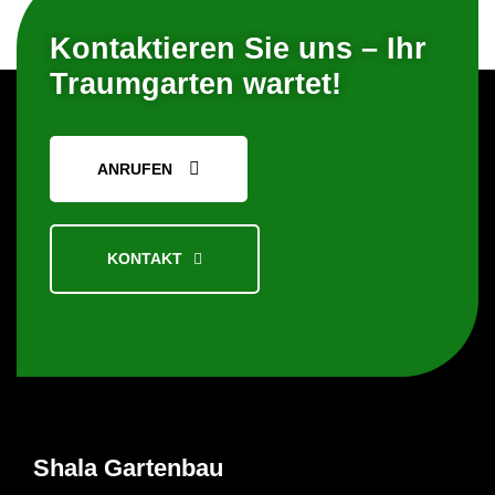
Kontaktieren Sie uns – Ihr
Traumgarten wartet!
ANRUFEN
KONTAKT
Shala
Gartenbau