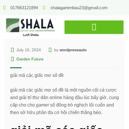
017663121894
shalagartenbau23@gmail.com
July 16, 2024
by
wordpressauto
Garden Future
giải mã các giấc mơ số đề
giải mã các giấc mơ số đề là một nguồn cội cá cược
and giải trí thư dãn online hàng đầu lúc bấy giờ, cung
cấp cho cho gamer số đông trò nghịch lôi cuốn and
theo sở hữu phần đa cơ hội chiến thắng béo.