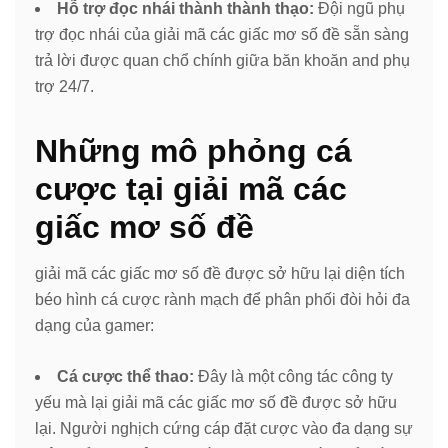
Hỗ trợ đọc nhái thành thành thạo:
Đội ngũ phụ
trợ đọc nhái của giải mã các giấc mơ số đề sẵn sàng
trả lời được quan chổ chính giữa băn khoăn and phụ
trợ 24/7.
Những mô phỏng cá
cược tại giải mã các
giấc mơ số đề
giải mã các giấc mơ số đề được sở hữu lại diện tích
béo hình cá cược rành mạch để phân phối đòi hỏi đa
dạng của gamer:
Cá cược thể thao:
Đây là một công tác công ty
yếu mà lại giải mã các giấc mơ số đề được sở hữu
lại. Người nghịch cứng cáp đặt cược vào đa dạng sự