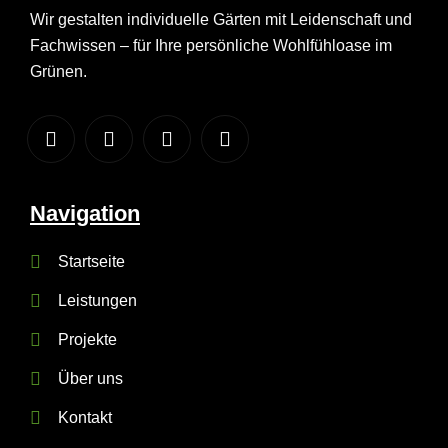
Wir gestalten individuelle Gärten mit Leidenschaft und
Fachwissen – für Ihre persönliche Wohlfühloase im
Grünen.
Navigation
Startseite
Leistungen
Projekte
Über uns
Kontakt