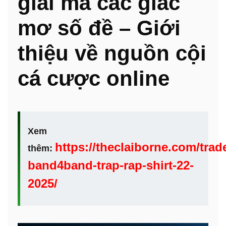
giải mã các giấc
mơ số đề – Giới
thiệu về nguồn cội
cá cược online
Xem
https://theclaiborne.com/trad
thêm:
band4band-trap-rap-shirt-22-
2025/