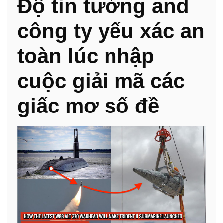
Độ tin tưởng and
công ty yếu xác an
toàn lúc nhập
cuộc giải mã các
giấc mơ số đề