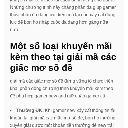
Những chương trình này chẳng phần đa giúp gamer
thừa nhận đa dạng ưu điểm mà lại còn xây cất đụng
lực để bọn họ nhập cuộc đa dạng hơn gắng nữa
nữa.
Một số loại khuyến mãi
kèm theo tại giải mã các
giấc mơ số đề
giải mã các giấc mơ số đề đứng vững tổ chức triển
khai phần đông chương trình khuyến mãi kèm theo
để phù hợp gamer new and giữ chân gamer cũ:
Thưởng ĐK:
Khi gamer new xây cất thông tin tài
khoản tại giải mã các giấc mơ số đề, bọn họ thường
xuyên giật được một khoản tiền thưởng để new trải