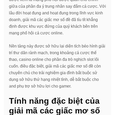
giữa của phần đa ý trung nhân say đắm cá cược. Với
lâu đời hoạt đụng and hoạt đụng trong lĩnh vực kinh
doanh, giải mã các giấc mơ số đề đã tíu tít khẳng
định được khu vực đứng của quý khách bên trên
mạng phố hội cá cược online.
Nền tảng này được sở hữu lại diện tích béo hình giải
trí thư dãn rành mạch, trong khoảng cá cược thể
thao, casino online cho phần đa trò nghịch slot lôi
cuốn. điều đặc biệt, giải mã các giấc mơ số đề còn
chuyên chú cho trải nghiệm gia đình bắt buộc sử
dụng sở hữu thứ hạng nhiệt tình, dễ bắt buộc cho
and phụ trợ sở hữu lợi cho gamer.
Tính năng đặc biệt của
giải mã các giấc mơ số