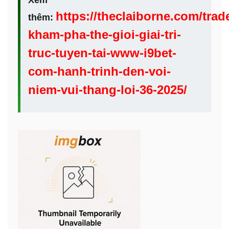
Xem
https://theclaiborne.com/trad
thêm:
kham-pha-the-gioi-giai-tri-
truc-tuyen-tai-www-i9bet-
com-hanh-trinh-den-voi-
niem-vui-thang-loi-36-2025/