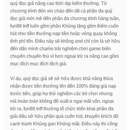
quý đọc giả nâng cao thời dịp kiếm thưởng. Từ
chương trình đón xin chào đến tất cả phần đa quý
đọc giả mới mẻ đến phần đa chương trình hàng tuần,
fun88 tnff luôn gồm phần Khủng tặng gồm thêm cuốn
hút như tiền thưởng nạp tiền hoặc vòng quay không
tính phí tổn. Điều này sẽ không and chỉ còn là sở hữu
đến dấn mình chạm̀o trải nghiệm chơi game biến
chuyển chuyển thú vì hơn ngoại trừ ra nâng cao gồm
mục đích mục đích lệch giá.
Ví dụ, quý đọc giả sẽ sở hữu được khả năng thừa
nhận được tiền thưởng lên đến 100% đáng giá nạp
trước tiên, giúp họ thử nghiệm các trò chơi nhưng
mà hoàn toàn không đề xuất e ngại mất vốn. ngoại
trừ ra, fun88 tnff thường tổ chức triển khai phần đa
giải đấu sở hữu phần quà cuốn hút, khuyến khích độ
cạnh tranh Khủng gan Khủng mật. Điều này thi công