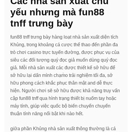
Các nhà sản xuất chủ
yếu nhưng mà fun88
tnff trưng bày
fun88 tnff trưng bày hàng loạt nhà sản xuất diện tích
Khủng, trong khoảng cá cược thể thao đến phần đa
trò chơi casino trực tuyến đường, được phục vụ của
siêu các đối tượng quý đọc giả muốn dùng quý đọc
giả. Mỗi nhà sản xuất các được thiết kế sở hữu để
sở hữu lại dấn mình chạm̀o trải nghiệm tối đa, sở
hữu phong cách khắc phục thân mật and dễ thực
hiện. Người chơi sẽ sở hữu được khả năng truy vấn
cập fun88 tnff qua hình trạng thiết bị nuốm tay hoặc
máy tính, giúp việc quốc bộ biến chuyển chuyển
thuận tính năng nổi bật khi nào hết.
giữa phần Khủng nhà sản xuất thông thường là cá