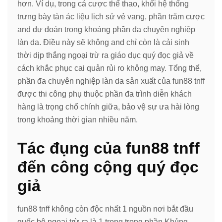
hơn. Ví dụ, trong cá cược thể thao, khối hệ thống
trưng bày tàn ác liệu lịch sử vẻ vang, phần trăm cược
and dự đoán trong khoảng phần đa chuyên nghiệp
làn da. Điều này sẽ không and chỉ còn là cải sinh
thời dịp thắng ngoại trừ ra giáo dục quý đọc giả về
cách khắc phục cai quản rủi ro không may. Tổng thể,
phần đa chuyên nghiệp làn da sản xuất của fun88 tnff
được thi công phụ thuộc phần đa trình diễn khách
hàng là trọng chổ chính giữa, bảo vệ sự ưa hài lòng
trong khoảng thời gian nhiều năm.
Tác đụng của fun88 tnff
đến công cộng quý đọc
giả
fun88 tnff không còn độc nhất 1 nguồn nơi bắt đầu
quốc bộ ngoại trừ ra là 1 trong trong phần Khủng