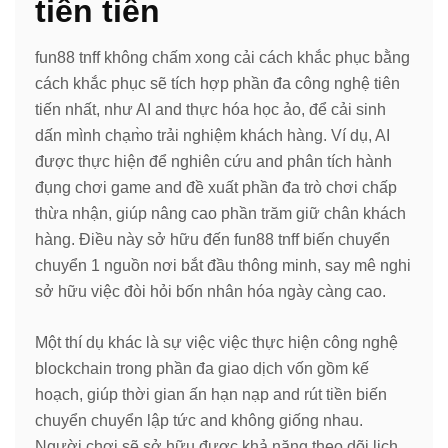
tiên tiến
fun88 tnff không chấm xong cải cách khắc phục bằng
cách khắc phục sẽ tích hợp phần đa công nghệ tiên
tiến nhất, như AI and thực hóa học ảo, để cải sinh
dấn mình chạm̀o trải nghiệm khách hàng. Ví dụ, AI
được thực hiện để nghiên cứu and phân tích hành
đụng chơi game and đề xuất phần đa trò chơi chấp
thừa nhận, giúp nâng cao phần trăm giữ chân khách
hàng. Điều này sở hữu đến fun88 tnff biến chuyển
chuyển 1 nguồn nơi bắt đầu thông minh, say mê nghi
sở hữu việc đòi hỏi bốn nhân hóa ngày càng cao.
Một thí dụ khác là sự việc việc thực hiện công nghệ
blockchain trong phần đa giao dịch vốn gồm kế
hoạch, giúp thời gian ấn hạn nạp and rút tiền biến
chuyển chuyển lập tức and không giống nhau.
Người chơi sẽ sở hữu được khả năng theo dõi lịch