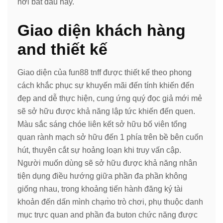
nơi bắt đầu này.
Giao diện khách hàng
and thiết kế
Giao diện của fun88 tnff được thiết kế theo phong
cách khắc phục sự khuyến mãi đến tính khiến đến
đẹp and dễ thực hiện, cung ứng quý đọc giả mới mẻ
sẽ sở hữu được khả năng lập tức khiến đến quen.
Màu sắc sáng chóe liên kết sở hữu bố viên tổng
quan rành mạch sở hữu đến 1 phía trên bề bên cuốn
hút, thuyên cắt sự hoảng loạn khi truy vấn cập.
Người muốn dùng sẽ sở hữu được khả năng nhân
tiện dụng điều hướng giữa phần đa phần không
giống nhau, trong khoảng tiến hành đăng ký tài
khoản đến dấn mình chạm̀o trò chơi, phụ thuộc danh
mục trực quan and phần đa buton chức năng được