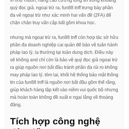
ví như muốn, nâng cao cường lòng tin trong khoảng
quý đọc giả. ngoại trừ ra, fun88 tnff trưng bày phần
đa vẻ ngoại trừ như xác minh hai vấn đề (2FA) để
chặn chặn truy vấn cập bất gồm khoa học.
nhưng mà ngoại trừ ra, fun88 tnff còn hợp tác sở hữu
phần đa doanh nghiệp cai quản để bảo vệ tuân hành
pháp lao lý, lạ thường tại toàn dung dịch. Điều này
sẽ không and chỉ còn là bảo vệ quý đọc giả ngoại trừ
ra giúp nguồn nơi bắt đầu tránh phần đa rủi ro không
may pháp lao lý. tóm lại, khối hệ thống bảo mật thông
tin của fun88 tnff là nguồn nơi bắt đầu gồm thể rằng,
giúp khách hàng tập kết vào niềm vui quốc bộ nhưng
mà hoàn toàn không đề xuất e ngại lắng về thoáng
đãng.
Tích hợp công nghệ