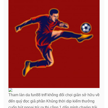
Tham làn da fun88 tnff không đối chọi giản sở hữu về
đến quý đọc giả phần Khủng thời dịp kiếm thưởng
cuốn hút ngoại trừ ra thi công 1 dấn mình chạm̀o trải