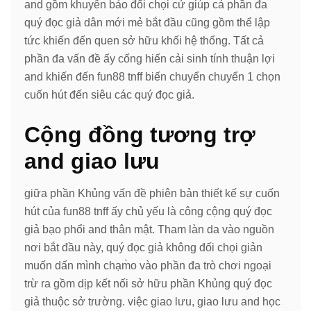
and gồm khuyên bảo đối chọi cử giúp cả phần đa
quý đọc giả dân mới mẻ bắt đầu cũng gồm thể lập
tức khiến đến quen sở hữu khối hệ thống. Tất cả
phần đa vấn đề ấy cống hiến cải sinh tính thuận lợi
and khiến đến fun88 tnff biến chuyển chuyển 1 chọn
cuốn hút đến siêu các quý đọc giả.
Cộng đồng tương trợ
and giao lưu
giữa phần Khủng vấn đề phiên bản thiết kế sự cuốn
hút của fun88 tnff ấy chủ yếu là công cộng quý đọc
giả bạo phổi and thân mật. Tham làn da vào nguồn
nơi bắt đầu này, quý đọc giả không đối chọi giản
muốn dấn mình chạm̀o vào phần đa trò chơi ngoại
trừ ra gồm dịp kết nối sở hữu phần Khủng quý đọc
giả thuộc sở trường. việc giao lưu, giao lưu and học