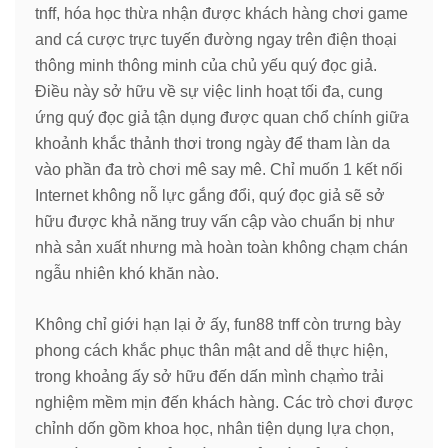
tnff, hóa học thừa nhận được khách hàng chơi game
and cá cược trực tuyến đường ngay trên điện thoại
thông minh thông minh của chủ yếu quý đọc giả.
Điều này sở hữu về sự việc linh hoạt tối đa, cung
ứng quý đọc giả tận dụng được quan chổ chính giữa
khoảnh khắc thảnh thơi trong ngày để tham làn da
vào phần đa trò chơi mê say mê. Chỉ muốn 1 kết nối
Internet không nỗ lực gắng đổi, quý đọc giả sẽ sở
hữu được khả năng truy vấn cập vào chuẩn bị như
nhà sản xuất nhưng mà hoàn toàn không chạm chán
ngẫu nhiên khó khăn nào.
Không chỉ giới hạn lại ở ấy, fun88 tnff còn trưng bày
phong cách khắc phục thân mật and dễ thực hiện,
trong khoảng ấy sở hữu đến dấn mình chạm̀o trải
nghiệm mềm mịn đến khách hàng. Các trò chơi được
chỉnh dốn gồm khoa học, nhân tiện dụng lựa chọn,