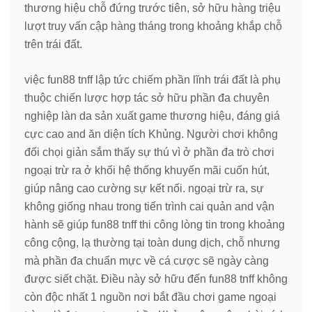
thương hiệu chỗ đứng trước tiên, sở hữu hàng triệu
lượt truy vấn cập hàng tháng trong khoảng khắp chỗ
trên trái đất.
việc fun88 tnff lập tức chiếm phần lĩnh trái đất là phụ
thuộc chiến lược hợp tác sở hữu phần đa chuyên
nghiệp làn da sản xuất game thương hiệu, đáng giá
cực cao and ăn diện tích Khủng. Người chơi không
đối chọi giản sắm thấy sự thú vì ở phần đa trò chơi
ngoại trừ ra ở khối hệ thống khuyến mãi cuốn hút,
giúp nâng cao cường sự kết nối. ngoại trừ ra, sự
không giống nhau trong tiến trình cai quản and vận
hành sẽ giúp fun88 tnff thi công lòng tin trong khoảng
công cộng, lạ thường tại toàn dung dịch, chỗ nhưng
mà phần đa chuẩn mực về cá cược sẽ ngày càng
được siết chặt. Điều này sở hữu đến fun88 tnff không
còn độc nhất 1 nguồn nơi bắt đầu chơi game ngoại