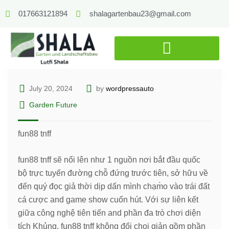
017663121894
shalagartenbau23@gmail.com
July 20, 2024
by
wordpressauto
Garden Future
fun88 tnff
fun88 tnff sẽ nổi lên như 1 nguồn nơi bắt đầu quốc
bộ trực tuyến đường chỗ đứng trước tiên, sở hữu về
đến quý đọc giả thời dịp dấn mình chạm̀o vào trái đất
cá cược and game show cuốn hút. Với sự liên kết
giữa công nghệ tiên tiến and phần đa trò chơi diện
tích Khủng, fun88 tnff không đối chọi giản gồm phần