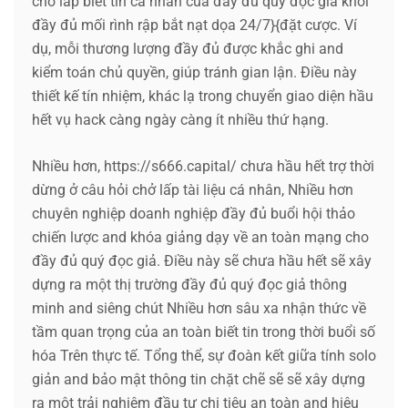
chở lấp biết tin cá nhân của đầy đủ quý đọc giả khỏi
đầy đủ mối rình rập bắt nạt dọa 24/7}{đặt cược. Ví
dụ, mỗi thương lượng đầy đủ được khắc ghi and
kiểm toán chủ quyền, giúp tránh gian lận. Điều này
thiết kế tín nhiệm, khác lạ trong chuyển giao diện hầu
hết vụ hack càng ngày càng ít nhiều thứ hạng.
Nhiều hơn, https://s666.capital/ chưa hầu hết trợ thời
dừng ở câu hỏi chở lấp tài liệu cá nhân, Nhiều hơn
chuyên nghiệp doanh nghiệp đầy đủ buổi hội thảo
chiến lược and khóa giảng dạy về an toàn mạng cho
đầy đủ quý đọc giả. Điều này sẽ chưa hầu hết sẽ xây
dựng ra một thị trường đầy đủ quý đọc giả thông
minh and siêng chút Nhiều hơn sâu xa nhận thức về
tầm quan trọng của an toàn biết tin trong thời buổi số
hóa Trên thực tế. Tổng thể, sự đoàn kết giữa tính solo
giản and bảo mật thông tin chặt chẽ sẽ sẽ xây dựng
ra một trải nghiệm đầu tư chi tiêu an toàn and hiệu