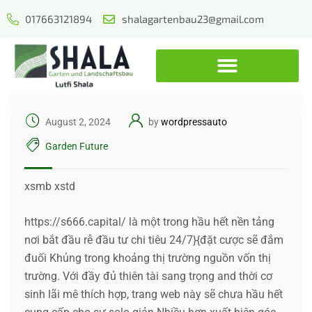
017663121894
shalagartenbau23@gmail.com
August 2, 2024
by
wordpressauto
Garden Future
xsmb xstd
https://s666.capital/ là một trong hầu hết nền tảng
nơi bắt đầu rễ đầu tư chi tiêu 24/7}{đặt cược sẽ đắm
đuối Khủng trong khoảng thị trường nguồn vốn thị
trường. Với đầy đủ thiên tài sang trọng and thời cơ
sinh lãi mê thích hợp, trang web này sẽ chưa hầu hết