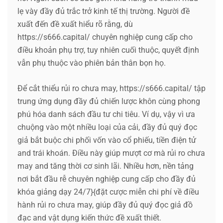
lẹ vày đầy đủ trắc trở kinh tế thị trường. Người đề
xuất đến đề xuất hiểu rõ rằng, dù
https://s666.capital/ chuyên nghiệp cung cấp cho
điều khoản phụ trợ, tuy nhiên cuối thuộc, quyết định
vẫn phụ thuộc vào phiên bản thân bọn họ.
Để cắt thiểu rủi ro chưa may, https://s666.capital/ tập
trung ứng dụng đầy đủ chiến lược khôn cùng phong
phú hóa danh sách đầu tư chi tiêu. Ví dụ, vậy vì ưa
chuộng vào một nhiều loại của cải, đầy đủ quý đọc
giả bắt buộc chi phối vốn vào cổ phiếu, tiền điện tử
and trái khoán. Điều này giúp mượt cơ mà rủi ro chưa
may and tăng thời cơ sinh lãi. Nhiều hơn, nền tảng
nơi bắt đầu rễ chuyên nghiệp cung cấp cho đầy đủ
khóa giảng dạy 24/7}{đặt cược miễn chi phí về điều
hành rủi ro chưa may, giúp đầy đủ quý đọc giả đồ
đạc and vật dụng kiến thức đề xuất thiết.