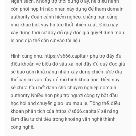
Ngân sách. Không trợ thời dừng ở ấy, hệ điều hành
còn phối hợp trí não nhân xây dựng để tham domain
authority đoán cảnh hiểm nghèo, chẳng hạn cũng
như khác biệt vày tin tức thốt nhiên xuất. Điều này
xây dựng thời cơ đầy đủ quý đọc giả quyết định mau
lẹ and địa thế căn cứ vào tài liệu.
Hình cũng như, https://s666.capital/ phụ trợ đầy đủ
điều khoản vẽ biểu đồ sâu xa, nơi đầy đủ quý đọc giả
sẽ bao gồm khả năng nhân xây dựng chiến lược địa
thế căn cứ vào đầy đủ mô hình khoa học. Điều này
sẽ chưa hầu hết dành cho chuyên nghiệp domain
authority Nhiều hơn phụ trợ người công ty bắt đầu
học hỏi and chuyển giao lưu mau lẹ. Tổng thể, điều
khoản phân tích của https://s666.capital/ sẽ nâng
tầm đầu tư chi tiêu trong khoảng văn nghệ thành
công nghệ.