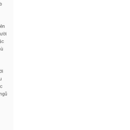
b
lên
gười
ặc
hù
ới
u
ực
 ngũ