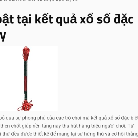
bật tại kết quả xổ số đặc
ay
ỏ qua sự phong phú của các trò chơi mà kết quả xổ số đặc biệ
then chốt giúp nền tảng này thu hút hàng triệu người chơi. Từ
ọi thứ đều được thiết kế để mang lại sự hứng thú và cơ hội thắn