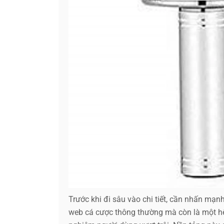
Trước khi đi sâu vào chi tiết, cần nhấn mạn
web cá cược thông thường mà còn là một hệ si