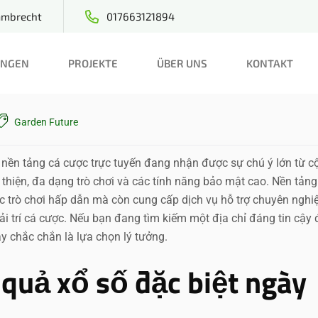
ambrecht
017663121894
UNGEN
PROJEKTE
ÜBER UNS
KONTAKT
Garden Future
 nền tảng cá cược trực tuyến đang nhận được sự chú ý lớn từ c
thiện, đa dạng trò chơi và các tính năng bảo mật cao. Nền tảng
 trò chơi hấp dẫn mà còn cung cấp dịch vụ hỗ trợ chuyên nghiệ
iải trí cá cược. Nếu bạn đang tìm kiếm một địa chỉ đáng tin cậy 
y chắc chắn là lựa chọn lý tưởng.
 quả xổ số đặc biệt ngày