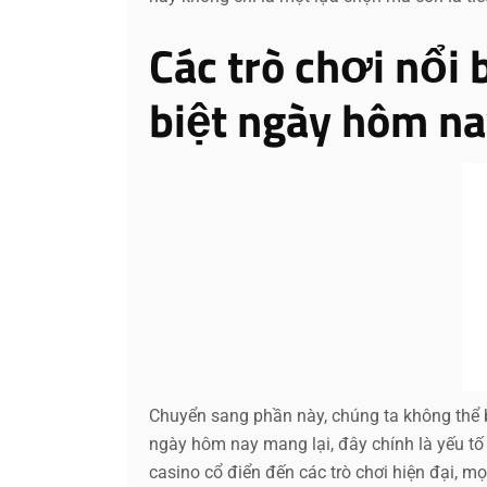
Các trò chơi nổi 
biệt ngày hôm n
Chuyển sang phần này, chúng ta không thể b
ngày hôm nay mang lại, đây chính là yếu tố 
casino cổ điển đến các trò chơi hiện đại, m