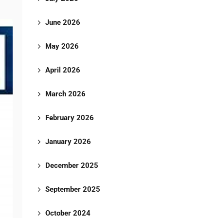
June 2026
May 2026
April 2026
March 2026
February 2026
January 2026
December 2025
September 2025
October 2024