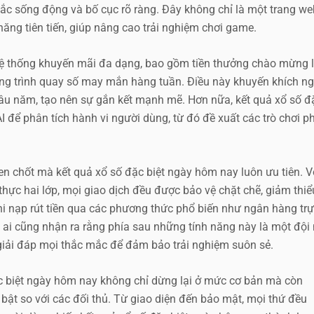
sắc sống động và bố cục rõ ràng. Đây không chỉ là một trang we
năng tiên tiến, giúp nâng cao trải nghiệm chơi game.
 hệ thống khuyến mãi đa dạng, bao gồm tiền thưởng chào mừng 
ng trình quay số may mắn hàng tuần. Điều này khuyến khích n
lâu năm, tạo nên sự gắn kết mạnh mẽ. Hơn nữa, kết quả xổ số đ
 để phân tích hành vi người dùng, từ đó đề xuất các trò chơi p
en chốt mà kết quả xổ số đặc biệt ngày hôm nay luôn ưu tiên. V
hực hai lớp, mọi giao dịch đều được bảo vệ chặt chẽ, giảm thiể
khi nạp rút tiền qua các phương thức phổ biến như ngân hàng tr
i ai cũng nhận ra rằng phía sau những tính năng này là một đội
giải đáp mọi thắc mắc để đảm bảo trải nghiệm suôn sẻ.
ặc biệt ngày hôm nay không chỉ dừng lại ở mức cơ bản mà còn
 bật so với các đối thủ. Từ giao diện đến bảo mật, mọi thứ đều