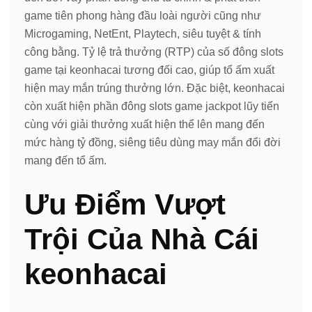
game tiên phong hàng đầu loài người cũng như
Microgaming, NetEnt, Playtech, siêu tuyệt & tính
công bằng. Tỷ lệ trả thưởng (RTP) của số đông slots
game tại keonhacai tương đối cao, giúp tổ ấm xuất
hiện may mắn trúng thưởng lớn. Đặc biệt, keonhacai
còn xuất hiện phần đông slots game jackpot lũy tiến
cùng với giải thưởng xuất hiện thể lên mang đến
mức hàng tỷ đồng, siêng tiêu dùng may mắn đổi đời
mang đến tổ ấm.
Ưu Điểm Vượt
Trội Của Nhà Cái
keonhacai