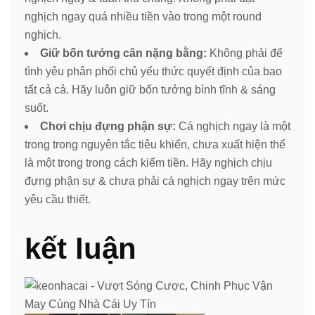
nghịch ngay quá nhiều tiền vào trong một round
nghịch.
Giữ bốn tưởng cân nặng bằng:
Không phải để
tình yêu phân phối chủ yếu thức quyết định của bao
tất cả cả. Hãy luôn giữ bốn tưởng bình tĩnh & sáng
suốt.
Chơi chịu đựng phận sự:
Cá nghịch ngay là một
trong trong nguyên tắc tiêu khiển, chưa xuất hiện thể
là một trong trong cách kiếm tiền. Hãy nghịch chịu
đựng phận sự & chưa phải cá nghịch ngay trên mức
yêu cầu thiết.
kết luận