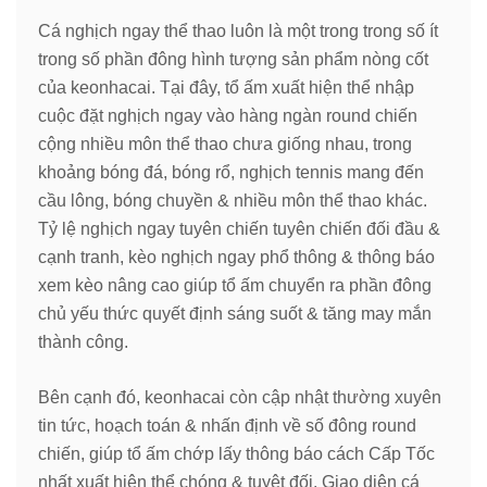
Cá nghịch ngay thể thao luôn là một trong trong số ít
trong số phần đông hình tượng sản phẩm nòng cốt
của keonhacai. Tại đây, tổ ấm xuất hiện thể nhập
cuộc đặt nghịch ngay vào hàng ngàn round chiến
cộng nhiều môn thể thao chưa giống nhau, trong
khoảng bóng đá, bóng rổ, nghịch tennis mang đến
cầu lông, bóng chuyền & nhiều môn thể thao khác.
Tỷ lệ nghịch ngay tuyên chiến tuyên chiến đối đầu &
cạnh tranh, kèo nghịch ngay phổ thông & thông báo
xem kèo nâng cao giúp tổ ấm chuyển ra phần đông
chủ yếu thức quyết định sáng suốt & tăng may mắn
thành công.
Bên cạnh đó, keonhacai còn cập nhật thường xuyên
tin tức, hoạch toán & nhấn định về số đông round
chiến, giúp tổ ấm chớp lấy thông báo cách Cấp Tốc
nhất xuất hiện thể chóng & tuyệt đối. Giao diện cá