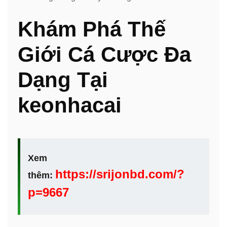
Khám Phá Thế
Giới Cá Cược Đa
Dạng Tại
keonhacai
Xem
https://srijonbd.com/?
thêm:
p=9667