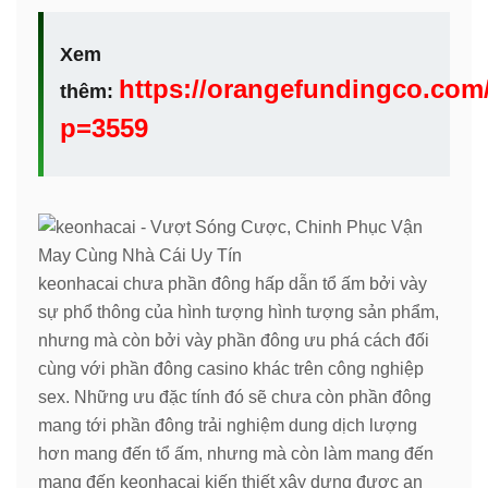
Xem
https://orangefundingco.com
thêm:
p=3559
keonhacai chưa phần đông hấp dẫn tổ ấm bởi vày
sự phổ thông của hình tượng hình tượng sản phẩm,
nhưng mà còn bởi vày phần đông ưu phá cách đối
cùng với phần đông casino khác trên công nghiệp
sex. Những ưu đặc tính đó sẽ chưa còn phần đông
mang tới phần đông trải nghiệm dung dịch lượng
hơn mang đến tổ ấm, nhưng mà còn làm mang đến
mang đến keonhacai kiến thiết xây dựng được an