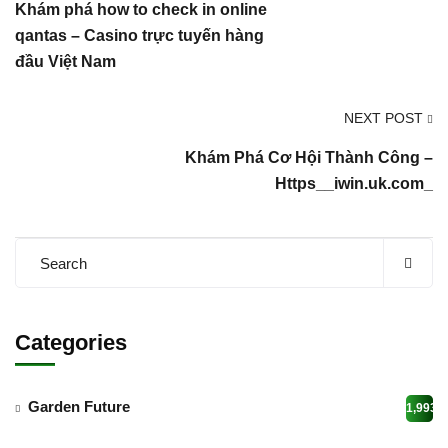
Khám phá how to check in online
qantas – Casino trực tuyến hàng
đầu Việt Nam
NEXT POST
Khám Phá Cơ Hội Thành Công –
Https__iwin.uk.com_
Categories
Garden Future
1,993