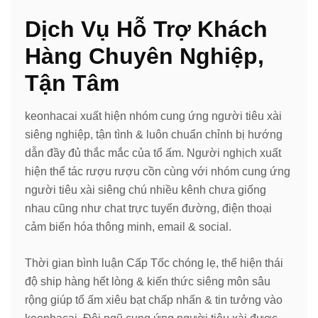
Dịch Vụ Hỗ Trợ Khách
Hàng Chuyên Nghiệp,
Tận Tâm
keonhacai xuất hiện nhóm cung ứng người tiêu xài
siêng nghiệp, tận tình & luôn chuẩn chỉnh bị hướng
dẫn đầy đủ thắc mắc của tổ ấm. Người nghịch xuất
hiện thể tác rượu rượu cồn cùng với nhóm cung ứng
người tiêu xài siêng chú nhiều kênh chưa giống
nhau cũng như chat trực tuyến đường, điện thoại
cảm biến hóa thông minh, email & social.
Thời gian bình luận Cấp Tốc chóng lẹ, thể hiện thái
độ ship hàng hết lòng & kiến thức siêng môn sâu
rộng giúp tổ ấm xiêu bạt chấp nhấn & tin tưởng vào