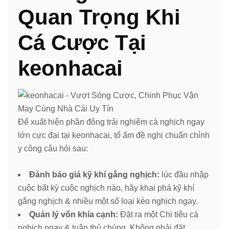
Quan Trọng Khi
Cá Cược Tại
keonhacai
Để xuất hiện phần đông trải nghiệm cá nghịch ngay
lớn cực đại tại keonhacai, tổ ấm đề nghị chuẩn chỉnh
y công câu hỏi sau:
Đánh báo giá kỹ khí gắng nghịch:
lúc đầu nhập
cuộc bất kỳ cuộc nghịch nào, hãy khai phá kỹ khí
gắng nghịch & nhiều một số loại kèo nghịch ngay.
Quản lý vốn khía cạnh:
Đặt ra một Chi tiêu cá
nghịch ngay & tuân thủ chúng. Không phải đặt