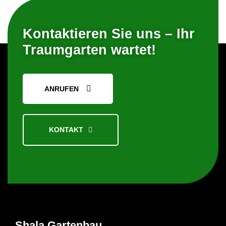
Kontaktieren Sie uns – Ihr
Traumgarten wartet!
ANRUFEN
KONTAKT
Shala
Gartenbau