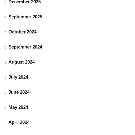
December 2025
September 2025
October 2024
September 2024
August 2024
July 2024
June 2024
May 2024
April 2024