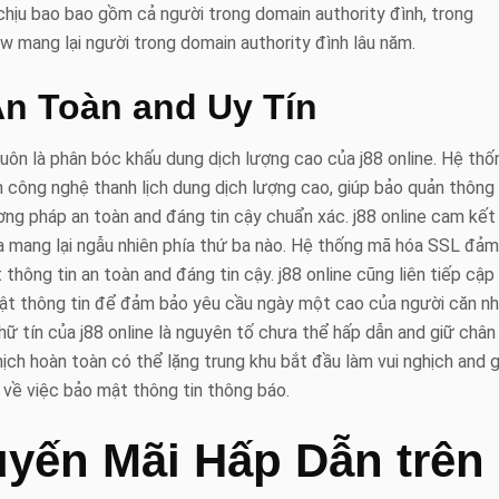
hịu bao bao gồm cả người trong domain authority đình, trong
w mang lại người trong domain authority đình lâu năm.
n Toàn and Uy Tín
ôn là phân bóc khấu dung dịch lượng cao của j88 online. Hệ thố
 công nghệ thanh lịch dung dịch lượng cao, giúp bảo quản thông
ng pháp an toàn and đáng tin cậy chuẩn xác. j88 online cam kết
a mang lại ngẫu nhiên phía thứ ba nào. Hệ thống mã hóa SSL đảm
ông tin an toàn and đáng tin cậy. j88 online cũng liên tiếp cập
ật thông tin để đảm bảo yêu cầu ngày một cao của người căn n
ữ tín của j88 online là nguyên tố chưa thể hấp dẫn and giữ chân
ch hoàn toàn có thể lặng trung khu bắt đầu làm vui nghịch and g
i về việc bảo mật thông tin thông báo.
yến Mãi Hấp Dẫn trên