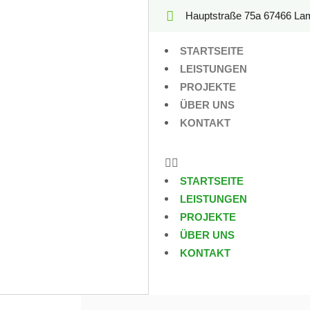
Hauptstraße 75a 67466 La
STARTSEITE
LEISTUNGEN
PROJEKTE
ÜBER UNS
KONTAKT
STARTSEITE
LEISTUNGEN
PROJEKTE
ÜBER UNS
KONTAKT