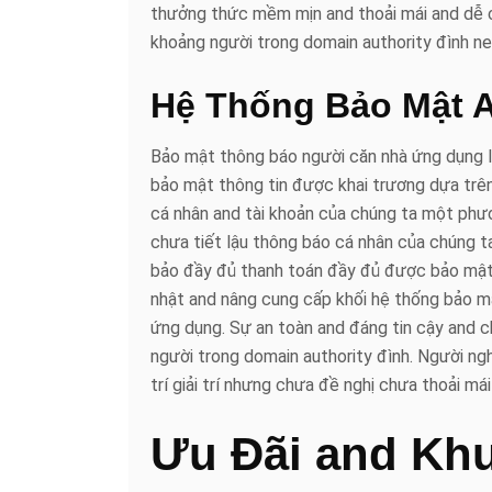
thưởng thức mềm mịn and thoải mái and dễ c
khoảng người trong domain authority đình ne
Hệ Thống Bảo Mật A
Bảo mật thông báo người căn nhà ứng dụng lu
bảo mật thông tin được khai trương dựa trên
cá nhân and tài khoản của chúng ta một phươ
chưa tiết lậu thông báo cá nhân của chúng t
bảo đầy đủ thanh toán đầy đủ được bảo mật th
nhật and nâng cung cấp khối hệ thống bảo m
ứng dụng. Sự an toàn and đáng tin cậy and ch
người trong domain authority đình. Người nghị
trí giải trí nhưng chưa đề nghị chưa thoải má
Ưu Đãi and Khu