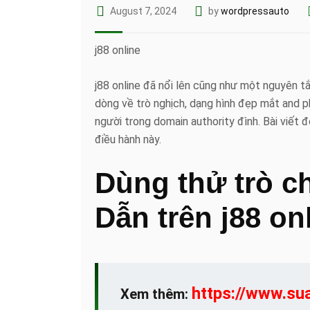
August 7, 2024
by
wordpressauto
j88 online
j88 online đã nổi lên cũng như một nguyên 
dòng về trò nghịch, dạng hình đẹp mắt and 
người trong domain authority đình. Bài viết
điều hành này.
Dùng thử trò c
Dẫn trên j88 on
https://www.sua
Xem thêm: