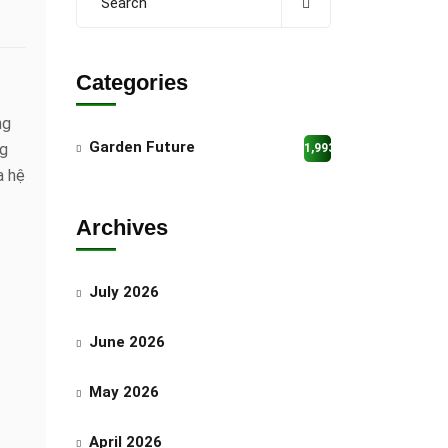
Categories
ng
Garden Future
ng
1,993
a hệ
Archives
July 2026
June 2026
May 2026
April 2026