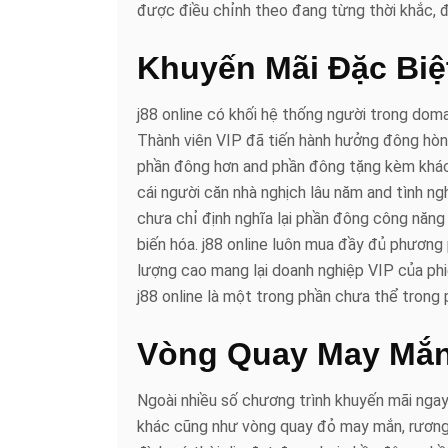
được điều chỉnh theo đang từng thời khắc, 
Khuyến Mãi Đặc Biệ
j88 online có khối hệ thống người trong dom
Thành viên VIP đã tiến hành hưởng đông hòn đ
phần đông hơn and phần đông tặng kèm khác. 
cái người căn nhà nghịch lâu năm and tình ng
chưa chỉ định nghĩa lại phần đông công năng
biến hóa. j88 online luôn mua đầy đủ phươn
lượng cao mang lại doanh nghiệp VIP của phi
j88 online là một trong phần chưa thể trong 
Vòng Quay May Mắn
Ngoài nhiều số chương trình khuyến mãi ngay
khác cũng như vòng quay đỏ may mắn, rương t