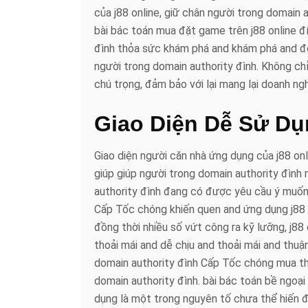
của j88 online, giữ chân người trong domain 
bài bác toán mua đặt game trên j88 online đ
đình thỏa sức khám phá and khám phá and để
người trong domain authority đình. Không ch
chú trọng, đảm bảo với lại mang lại doanh n
Giao Diện Dễ Sử Dụ
Giao diện người căn nhà ứng dụng của j88 o
giúp giúp người trong domain authority đình
authority đình đang có được yêu cầu ý muốn
Cấp Tốc chóng khiến quen and ứng dụng j88 o
đồng thời nhiều số vứt công ra kỹ lưỡng, j88 o
thoải mái and dễ chịu and thoải mái and thu
domain authority đình Cấp Tốc chóng mua th
domain authority đình. bài bác toán bề ngoạ
dụng là một trong nguyên tố chưa thể hiến đ