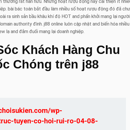
n thưởng rất hãn hữu. Những hoạt rượu động này cải thiện ít nhiề
ệp. bài bác toán bắt đầu làm nhiều số hoạt rượu động đó đã ch
goài ra sinh sản bầu khâu khí độ HOT and phấn khởi mang lại người
omain authority đình. j88 online luôn cập nhật and biến hóa nhiều
ew lạ and đắm đuối mang lại doanh nghiệp.
Sóc Khách Hàng Chu
c Chóng trên j88
choisukien.com/wp-
ruc-tuyen-co-hoi-rui-ro-04-08-