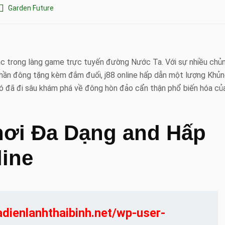
Garden Future
tắc trong làng game trực tuyến đường Nước Ta. Với sự nhiều chủ
phần đông tặng kèm đắm đuối, j88 online hấp dẫn một lượng Khủ
 đó đã đi sâu khám phá về đông hòn đảo cẩn thận phổ biến hóa củ
hơi Đa Dạng and Hấp
line
dienlanhthaibinh.net/wp-user-