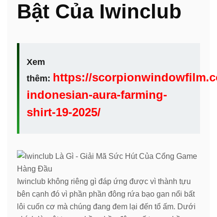
Bật Của Iwinclub
Xem
https://scorpionwindowfilm.c
thêm:
indonesian-aura-farming-
shirt-19-2025/
Iwinclub không riêng gì đáp ứng được vì thành tựu
bên cạnh đó vì phần phần đông rứa bạo gan nổi bất
lôi cuốn cơ mà chúng đang đem lại đến tổ ấm. Dưới