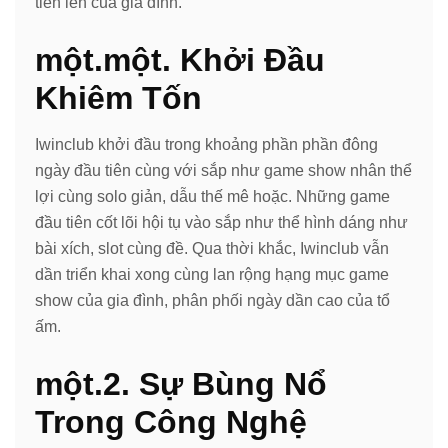
tiến lên của gia đình.
một.một. Khởi Đầu
Khiêm Tốn
Iwinclub khởi đầu trong khoảng phần phần đông
ngày đầu tiên cùng với sắp như game show nhân thể
lợi cùng solo giản, dẫu thế mê hoặc. Những game
đầu tiên cốt lõi hội tụ vào sắp như thể hình dáng như
bài xích, slot cùng đề. Qua thời khắc, Iwinclub vẫn
dần triển khai xong cùng lan rộng hạng mục game
show của gia đình, phân phối ngày dần cao của tổ
ấm.
một.2. Sự Bùng Nổ
Trong Công Nghệ