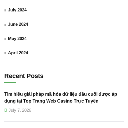
July 2024
June 2024
May 2024
April 2024
Recent Posts
Tìm hiểu giải pháp mã hóa dữ liệu đầu cuối được áp
dụng tại Top Trang Web Casino Trực Tuyến
July 7, 2026