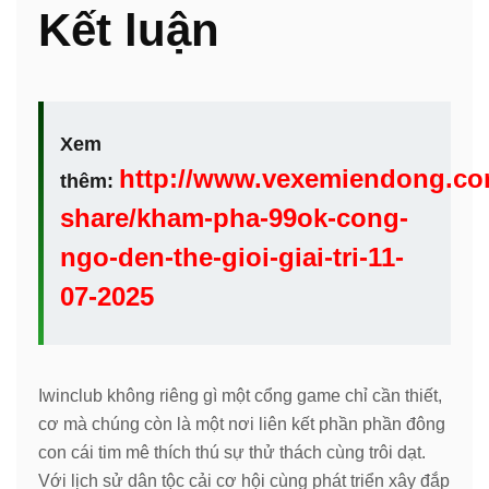
Kết luận
Xem
http://www.vexemiendong.co
thêm:
share/kham-pha-99ok-cong-
ngo-den-the-gioi-giai-tri-11-
07-2025
Iwinclub không riêng gì một cổng game chỉ cần thiết,
cơ mà chúng còn là một nơi liên kết phần phần đông
con cái tim mê thích thú sự thử thách cùng trôi dạt.
Với lịch sử dân tộc cải cơ hội cùng phát triển xây đắp