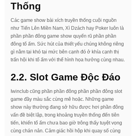
Thống
Các game show bài xích truyền thống cuội nguồn
như Tiến Lên Miền Nam, Xì Dzách hay Poker luôn là
phần phần đông game show quyến rũ phần phần
đông tổ ấm. Sức hút của thiết yếu chúng không riêng
gì nằm tại khó tại mức bên cạnh đó ở khía cạnh thị
trấn hội khi tổ ấm với thể hình họa hưởng cùng nhau.
2.2. Slot Game Độc Đáo
Iwinclub cũng phần phần đông phần phần đông slot
game đầy màu sắc cùng mê hoặc. Những game
show này thường đang sở hữu được hơi phần đông
vấn đề biệt lập, trong khoảng truyền thống đến tiên
tiến, khiến tổ ấm chưa bao giờ trông thấy tuyệt vọng
cùng chán nản. Cảm giác hồi hộp khi quay số cùng