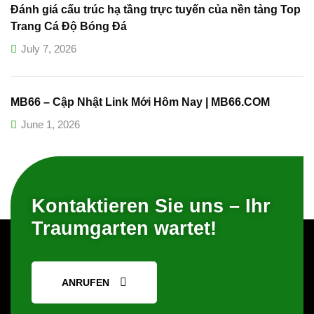
Đánh giá cấu trúc hạ tầng trực tuyến của nền tảng Top
Trang Cá Độ Bóng Đá
July 7, 2026
MB66 – Cập Nhật Link Mới Hôm Nay | MB66.COM
June 1, 2026
Kontaktieren Sie uns – Ihr
Traumgarten wartet!
ANRUFEN