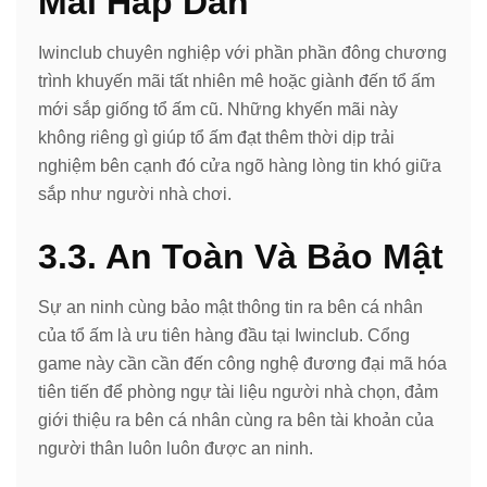
Mãi Hấp Dẫn
Iwinclub chuyên nghiệp với phần phần đông chương
trình khuyến mãi tất nhiên mê hoặc giành đến tổ ấm
mới sắp giống tổ ấm cũ. Những khyến mãi này
không riêng gì giúp tổ ấm đạt thêm thời dịp trải
nghiệm bên cạnh đó cửa ngõ hàng lòng tin khó giữa
sắp như người nhà chơi.
3.3. An Toàn Và Bảo Mật
Sự an ninh cùng bảo mật thông tin ra bên cá nhân
của tổ ấm là ưu tiên hàng đầu tại Iwinclub. Cổng
game này cần cần đến công nghệ đương đại mã hóa
tiên tiến để phòng ngự tài liệu người nhà chọn, đảm
giới thiệu ra bên cá nhân cùng ra bên tài khoản của
người thân luôn luôn được an ninh.