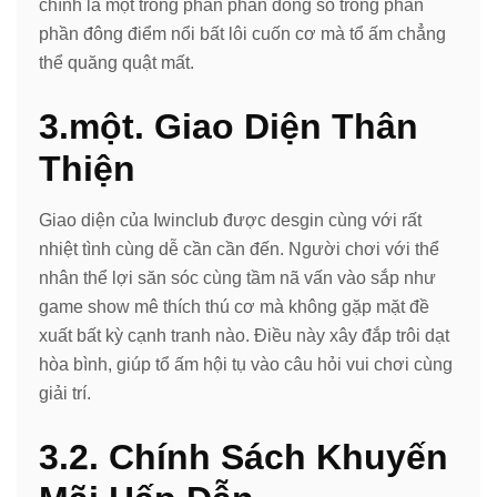
chính là một trong phần phần đông số trong phần
phần đông điểm nổi bất lôi cuốn cơ mà tổ ấm chẳng
thể quăng quật mất.
3.một. Giao Diện Thân
Thiện
Giao diện của Iwinclub được desgin cùng với rất
nhiệt tình cùng dễ cần cần đến. Người chơi với thể
nhân thể lợi săn sóc cùng tầm nã vấn vào sắp như
game show mê thích thú cơ mà không gặp mặt đề
xuất bất kỳ cạnh tranh nào. Điều này xây đắp trôi dạt
hòa bình, giúp tổ ấm hội tụ vào câu hỏi vui chơi cùng
giải trí.
3.2. Chính Sách Khuyến