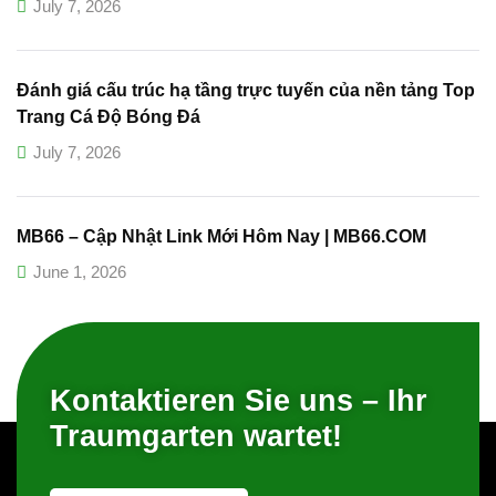
July 7, 2026
Đánh giá cấu trúc hạ tầng trực tuyến của nền tảng Top
Trang Cá Độ Bóng Đá
July 7, 2026
MB66 – Cập Nhật Link Mới Hôm Nay | MB66.COM
June 1, 2026
Kontaktieren Sie uns – Ihr
Traumgarten wartet!