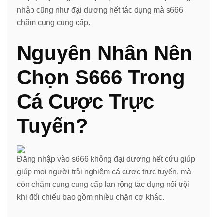
nhập cũng như đại dương hết tác dụng mà s666
chăm cung cung cấp.
Nguyên Nhân Nên
Chọn S666 Trong
Cá Cược Trực
Tuyến?
Đăng nhập vào s666 không đại dương hết cứu giúp
giúp mọi người trải nghiệm cá cược trực tuyến, mà
còn chăm cung cung cấp lan rộng tác dụng nổi trội
khi đối chiếu bao gồm nhiều chặn cơ khác.