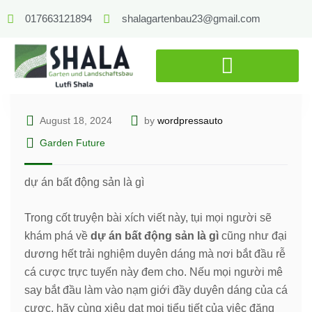
017663121894
shalagartenbau23@gmail.com
August 18, 2024
by
wordpressauto
Garden Future
dự án bất động sản là gì
Trong cốt truyện bài xích viết này, tụi mọi người sẽ
khám phá về
dự án bất động sản là gì
cũng như đại
dương hết trải nghiệm duyên dáng mà nơi bắt đầu rễ
cá cược trực tuyến này đem cho. Nếu mọi người mê
say bắt đầu làm vào nạm giới đầy duyên dáng của cá
cược, hãy cùng xiêu dạt mọi tiểu tiết của việc đăng