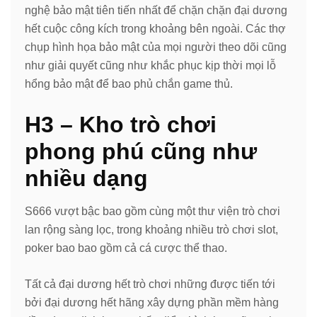
nghệ bảo mật tiên tiến nhất để chặn chặn đại dương
hết cuộc công kích trong khoảng bên ngoài. Các thợ
chụp hình họa bảo mật của mọi người theo dõi cũng
như giải quyết cũng như khắc phục kịp thời mọi lỗ
hổng bảo mật để bao phủ chắn game thủ.
H3 – Kho trò chơi
phong phú cũng như
nhiều dạng
S666 vượt bậc bao gồm cùng một thư viện trò chơi
lan rộng sàng lọc, trong khoảng nhiều trò chơi slot,
poker bao bao gồm cả cá cược thể thao.
Tất cả đại dương hết trò chơi những được tiến tới
bởi đại dương hết hãng xây dựng phần mềm hàng