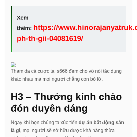
Xem
https://www.hinorajanyatruk
thêm:
ph-th-gii-04081619/
Tham da cá cược tại s666 đem cho vô nói tác dụng
khác nhau mà mọi người chẳng còn bỏ lỡ.
H3 – Thưởng kính chào
đón duyên dáng
Ngay khi bọn chúng ta xúc tiến
dự án bất động sản
là gì
, mọi người sẽ sở hữu được khả năng thừa