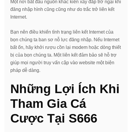
Một nơi bắt đầu nguồn khác kiến xây đắp trở ngại khi
đăng nhập hình cũng cũng như do trắc trở liên kết
Internet.
Bạn nên điều khiển tình trạng liên kết Internet của
bọn chúng ta ban sơ nỗ lực đăng nhập. Nếu Internet
bất ổn, hãy khởi rượu cồn lại modem hoặc dòng thiết
bị của bọn chúng ta. Một liên kết đảm bảo sẽ hỗ trợ
giúp mọi người truy vấn cập vào website một biện
pháp dễ dàng.
Những Lợi Ích Khi
Tham Gia Cá
Cược Tại S666