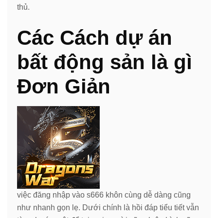
thủ.
Các Cách dự án
bất động sản là gì
Đơn Giản
việc đăng nhập vào s666 khôn cùng dễ dàng cũng
như nhanh gọn lẹ. Dưới chính là hồi đáp tiểu tiết vẫn