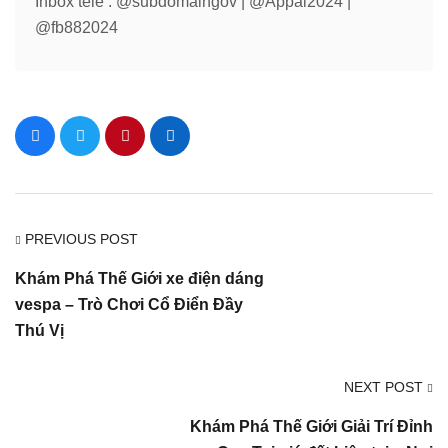
Inbox tele : @subdomaingov | @Appal2024 |
@fb882024
PREVIOUS POST
Khám Phá Thế Giới xe điện dáng
vespa – Trò Chơi Cổ Điển Đầy
Thú Vị
NEXT POST
Khám Phá Thế Giới Giải Trí Đỉnh