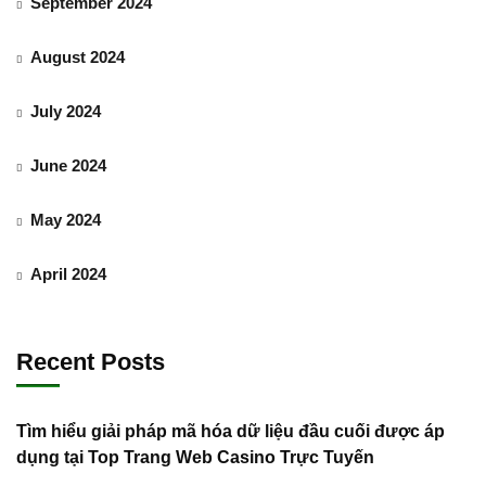
September 2024
August 2024
July 2024
June 2024
May 2024
April 2024
Recent Posts
Tìm hiểu giải pháp mã hóa dữ liệu đầu cuối được áp
dụng tại Top Trang Web Casino Trực Tuyến