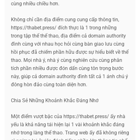
cùng nhiều chiều hơn.
Không chỉ cần địa điểm cung cung cấp thông tin,
https://thabet.press/ đích thực là 1 trong những
trong tập thể thể thao, địa điểm cả domain authority
đình cùng với nhau học hỏi cùng bàn giao lưu cùng
hồi phục đã chiếm phần hữu được sự hiểu biết về thể
thao. Mọi nhà ý, nhà ý cùng nghiên cứu cùng phân
tích phần nhiều được đón dấn cùng tôn trọng bước
này, giúp cả domain authority đình tất cả 1 ánh chú ý
đông hòn đảo cùng toàn diện hơn.
Chia Sẻ Những Khoảnh Khắc Đáng Nhớ
Một điểm vượt bậc của https://thabet.press/ ấy nhà
yếu là khả năng tái hiện lại 1 vài khoảnh khắc đáng
nhớ trong làng thể thao. Trang web ấy đã không riêng