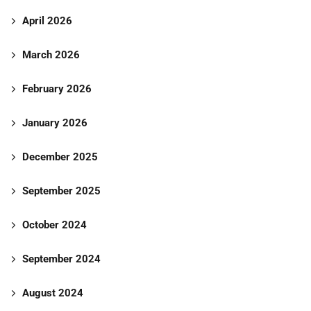
April 2026
March 2026
February 2026
January 2026
December 2025
September 2025
October 2024
September 2024
August 2024