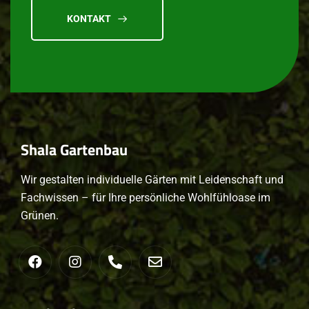
KONTAKT
Shala
Gartenbau
Wir gestalten individuelle Gärten mit Leidenschaft und
Fachwissen – für Ihre persönliche Wohlfühloase im
Grünen.