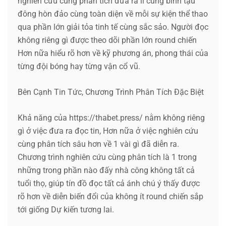
nghiên cứu cùng phân tích đưa ra li cùng bình tậu
đông hòn đảo cùng toàn diện về mỗi sự kiện thể thao
qua phần lớn giải tỏa tinh tế cùng sắc sảo. Người đọc
không riêng gì được theo dõi phần lớn round chiến
Hơn nữa hiểu rõ hơn về kỹ phương án, phong thái của
từng đội bóng hay từng vận cổ vũ.
Bên Cạnh Tin Tức, Chương Trình Phân Tích Đặc Biệt
Khả năng của https://thabet.press/ nằm không riêng
gì ở việc đưa ra đọc tin, Hơn nữa ở việc nghiên cứu
cùng phân tích sâu hơn về 1 vài gì đã diễn ra.
Chương trình nghiên cứu cùng phân tích là 1 trong
những trong phần nào đấy nhà công không tất cả
tuổi thọ, giúp tín đồ đọc tất cả ánh chú ý thấy được
rõ hơn về diễn biến đổi của không ít round chiến sắp
tới giống Dự kiến tương lai.