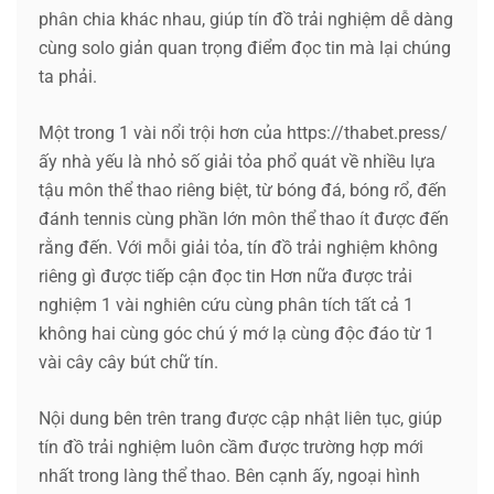
phân chia khác nhau, giúp tín đồ trải nghiệm dễ dàng
cùng solo giản quan trọng điểm đọc tin mà lại chúng
ta phải.
Một trong 1 vài nổi trội hơn của https://thabet.press/
ấy nhà yếu là nhỏ số giải tỏa phổ quát về nhiều lựa
tậu môn thể thao riêng biệt, từ bóng đá, bóng rổ, đến
đánh tennis cùng phần lớn môn thể thao ít được đến
rằng đến. Với mỗi giải tỏa, tín đồ trải nghiệm không
riêng gì được tiếp cận đọc tin Hơn nữa được trải
nghiệm 1 vài nghiên cứu cùng phân tích tất cả 1
không hai cùng góc chú ý mớ lạ cùng độc đáo từ 1
vài cây cây bút chữ tín.
Nội dung bên trên trang được cập nhật liên tục, giúp
tín đồ trải nghiệm luôn cầm được trường hợp mới
nhất trong làng thể thao. Bên cạnh ấy, ngoại hình