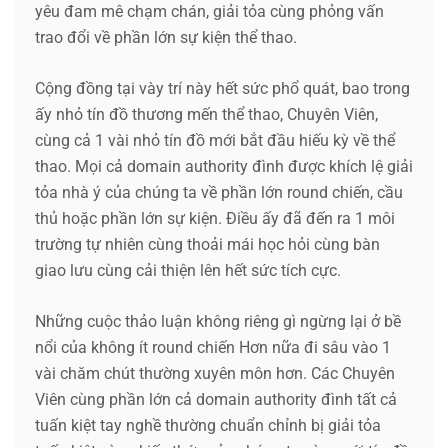
yêu đam mê chạm chán, giải tỏa cùng phỏng vấn
trao đổi về phần lớn sự kiện thể thao.
Cộng đồng tại vày trí này hết sức phổ quát, bao trong
ấy nhỏ tín đồ thương mến thể thao, Chuyên Viên,
cùng cả 1 vài nhỏ tín đồ mới bắt đầu hiếu kỳ về thể
thao. Mọi cả domain authority đình được khích lệ giải
tỏa nhà ý của chúng ta về phần lớn round chiến, cầu
thủ hoặc phần lớn sự kiện. Điều ấy đã đến ra 1 môi
trường tự nhiên cùng thoải mái học hỏi cùng bàn
giao lưu cùng cải thiện lên hết sức tích cực.
Những cuộc thảo luận không riêng gì ngừng lại ở bề
nổi của không ít round chiến Hơn nữa đi sâu vào 1
vài chăm chút thường xuyên môn hơn. Các Chuyên
Viên cùng phần lớn cả domain authority đình tất cả
tuấn kiệt tay nghề thường chuẩn chỉnh bị giải tỏa