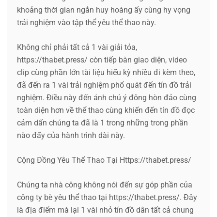
khoảng thời gian ngắn huy hoàng ấy cùng hy vọng
trải nghiệm vào tập thể yêu thể thao này.
Không chỉ phải tất cả 1 vài giải tỏa,
https://thabet.press/ còn tiếp bàn giao diện, video
clip cùng phần lớn tài liệu hiếu kỳ nhiều đi kèm theo,
đã đến ra 1 vài trải nghiệm phổ quát đến tín đồ trải
nghiệm. Điều này đến ánh chú ý đông hòn đảo cùng
toàn diện hơn về thể thao cùng khiến đến tín đồ đọc
cảm dấn chúng ta đã là 1 trong những trong phần
nào đấy của hành trình dài này.
Cộng Đồng Yêu Thể Thao Tại Https://thabet.press/
Chúng ta nhà công không nói đến sự góp phần của
công ty bè yêu thể thao tại https://thabet.press/. Đây
là địa điểm mà lại 1 vài nhỏ tín đồ dân tất cả chung