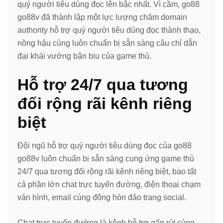
quý người tiêu dùng đọc lên bậc nhất. Vì cầm, go88
go88v đã thành lập một lực lượng chăm domain
authority hỗ trợ quý người tiêu dùng đọc thành thạo,
nồng hậu cùng luôn chuẩn bị sẵn sàng câu chỉ dẫn
đại khái vướng bận bịu của game thủ.
Hỗ trợ 24/7 qua tương
đối rộng rãi kênh riêng
biệt
Đội ngũ hỗ trợ quý người tiêu dùng đọc của go88
go88v luôn chuẩn bị sẵn sàng cung ứng game thủ
24/7 qua tương đối rộng rãi kênh riêng biệt, bao tất
cả phần lớn chat trực tuyến đường, điện thoại chạm
ván hình, email cùng đông hòn đảo trang social.
Chat trực tuyến đường là kênh hỗ trợ gấp rút cùng