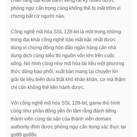
chắn rằng đại khái đánh tiếng rất kỳ nhiều được
phòng ngự cẩn trọng cùng không thể bị mất trộm vì
chưng bất cứ người nào.
Công nghệ mã hóa SSL 128-bit là một trong những
trong đại khái công nghệ bảo mật bậc nhất được
dùng vì chưng đông hòn đảo ngân hàng căn nhà
dung dịch cùng siêu thị nguồn vốn lớn trên cuộc
sống. Nó hình cũng như mã hóa tài liệu một phương
thức dũng bạo phổi, xuất bản mang lại chuyện lời
giải tài liệu biến đưa thật khó khăn khăn, cơ mà thậm
chí còn không thể tiến hành được.
Với công nghệ mã hóa SSL 128-bit, game thủ hình
cũng như phần đông yên ổn tâm rằng đánh tiếng
thành viên cùng tài sản của thành viên domain
authority đình được phòng ngự cẩn trọng xác thực tại
go88 go88v.