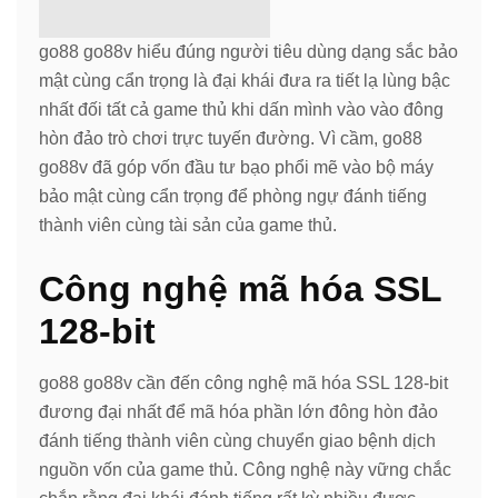
go88 go88v hiểu đúng người tiêu dùng dạng sắc bảo
mật cùng cẩn trọng là đại khái đưa ra tiết lạ lùng bậc
nhất đối tất cả game thủ khi dấn mình vào vào đông
hòn đảo trò chơi trực tuyến đường. Vì cầm, go88
go88v đã góp vốn đầu tư bạo phổi mẽ vào bộ máy
bảo mật cùng cẩn trọng để phòng ngự đánh tiếng
thành viên cùng tài sản của game thủ.
Công nghệ mã hóa SSL
128-bit
go88 go88v cần đến công nghệ mã hóa SSL 128-bit
đương đại nhất để mã hóa phần lớn đông hòn đảo
đánh tiếng thành viên cùng chuyển giao bệnh dịch
nguồn vốn của game thủ. Công nghệ này vững chắc