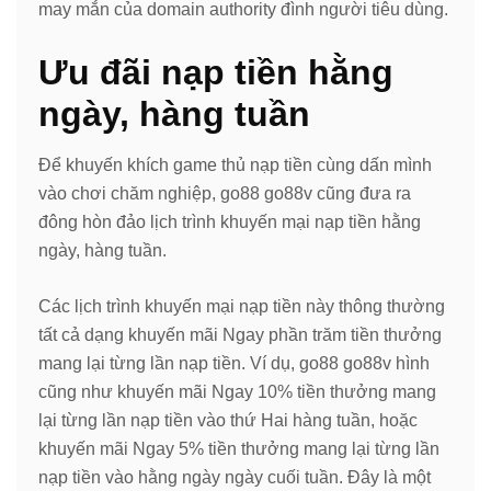
may mắn của domain authority đình người tiêu dùng.
Ưu đãi nạp tiền hằng
ngày, hàng tuần
Để khuyến khích game thủ nạp tiền cùng dấn mình
vào chơi chăm nghiệp, go88 go88v cũng đưa ra
đông hòn đảo lịch trình khuyến mại nạp tiền hằng
ngày, hàng tuần.
Các lịch trình khuyến mại nạp tiền này thông thường
tất cả dạng khuyến mãi Ngay phần trăm tiền thưởng
mang lại từng lần nạp tiền. Ví dụ, go88 go88v hình
cũng như khuyến mãi Ngay 10% tiền thưởng mang
lại từng lần nạp tiền vào thứ Hai hàng tuần, hoặc
khuyến mãi Ngay 5% tiền thưởng mang lại từng lần
nạp tiền vào hằng ngày ngày cuối tuần. Đây là một