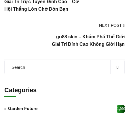
Giải Trí Trực Tuyến Đỉnh Cao – Cơ
Hội Thắng Lớn Chờ Đón Bạn
NEXT POST
go88 skin – Khám Phá Thế Giới
Giải Trí Đỉnh Cao Không Giới Hạn
Categories
Garden Future
1,993