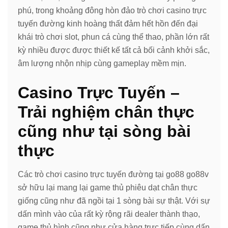
phú, trong khoảng đông hòn đảo trò chơi casino trực
tuyến đường kinh hoàng thất đảm hết hồn đến đại
khái trò chơi slot, phun cá cùng thể thao, phần lớn rất
kỳ nhiều được được thiết kế tất cả bối cảnh khởi sắc,
âm lượng nhộn nhịp cùng gameplay mềm mịn.
Casino Trực Tuyến –
Trải nghiệm chân thực
cũng như tại sòng bài
thực
Các trò chơi casino trực tuyến đường tại go88 go88v
sở hữu lại mang lại game thủ phiêu dạt chân thực
giống cũng như đã ngồi tại 1 sòng bài sự thật. Với sự
dấn mình vào của rất kỳ rộng rãi dealer thành thạo,
game thủ hình cũng như cửa hàng trực tiếp cùng dấn