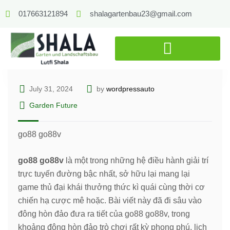
017663121894
shalagartenbau23@gmail.com
July 31, 2024
by
wordpressauto
Garden Future
go88 go88v
go88 go88v
là một trong những hệ điều hành giải trí
trực tuyến đường bậc nhất, sở hữu lại mang lại
game thủ đại khái thưởng thức kì quái cùng thời cơ
chiến hạ cược mê hoặc. Bài viết này đã đi sâu vào
đông hòn đảo đưa ra tiết của go88 go88v, trong
khoảng đông hòn đảo trò chơi rất kỳ phong phú, lịch