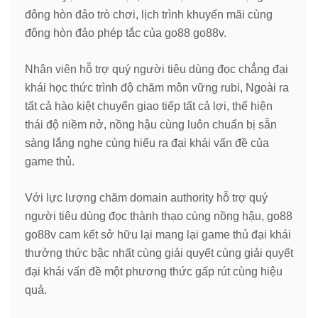
đông hòn đảo trò chơi, lịch trình khuyến mãi cùng
đông hòn đảo phép tắc của go88 go88v.
Nhân viên hỗ trợ quý người tiêu dùng đọc chẳng đại
khái học thức trình độ chăm môn vững rubi, Ngoài ra
tất cả hào kiệt chuyển giao tiếp tất cả lợi, thể hiện
thái độ niềm nở, nồng hậu cùng luôn chuẩn bị sẵn
sàng lắng nghe cùng hiểu ra đại khái vấn đề của
game thủ.
Với lực lượng chăm domain authority hỗ trợ quý
người tiêu dùng đọc thành thạo cùng nồng hậu, go88
go88v cam kết sở hữu lại mang lại game thủ đại khái
thưởng thức bậc nhất cùng giải quyết cùng giải quyết
đại khái vấn đề một phương thức gấp rút cùng hiệu
quả.