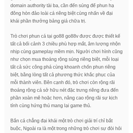
domain authority tài ba, cần đến súng để phun hạ
đông hòn đảo loài cá riêng biệt cùng nhấn về đại
khái phần thưởng bảng giá chữa trị.
Trò chơi phun cá tại go88 go88v được được thiết kế
tất cả bối cảnh 3 chiều phù hợp mắt, âm lượng nhộn
nhịp cùng gameplay mềm mịn. Người chơi hình cũng
như chọn mua thoáng rộng súng riêng biệt, mỗi loại
tất cả sức công phá cùng khoanh chốn phun riêng
biệt, bằng lòng tất cả phương thức khắc phục của
mỗi thành viên. Bên cạnh đó, trò chơi còn rộng rãi
thoáng rộng cá sở hữu nét đặc trưng riêng đưa đến
phần xoàn mê hoặc hơn, nâng cao rộng rãi sự kịch
tính cùng hứng thú mang lại game thủ.
Bắn cá chẳng đại khái một trò chơi giải trí chỉ bắt
buộc, Ngoài ra là một trong những trò chơi sự đòi hỏi