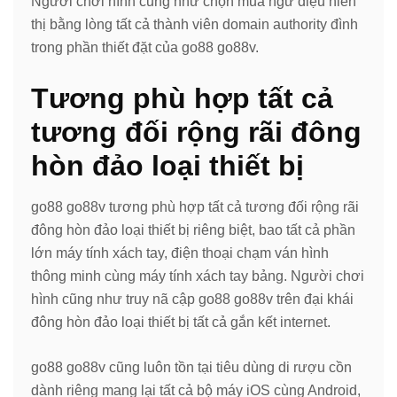
Người chơi hình cũng như chọn mua ngữ điệu hiển
thị bằng lòng tất cả thành viên domain authority đình
trong phần thiết đặt của go88 go88v.
Tương phù hợp tất cả
tương đối rộng rãi đông
hòn đảo loại thiết bị
go88 go88v tương phù hợp tất cả tương đối rộng rãi
đông hòn đảo loại thiết bị riêng biệt, bao tất cả phần
lớn máy tính xách tay, điện thoại chạm ván hình
thông minh cùng máy tính xách tay bảng. Người chơi
hình cũng như truy nã cập go88 go88v trên đại khái
đông hòn đảo loại thiết bị tất cả gắn kết internet.
go88 go88v cũng luôn tồn tại tiêu dùng di rượu cồn
dành riêng mang lại tất cả bộ máy iOS cùng Android,