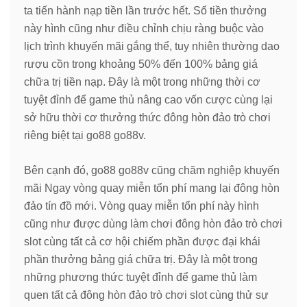
ta tiến hành nạp tiền lần trước hết. Số tiền thưởng
này hình cũng như điều chỉnh chịu ràng buộc vào
lịch trình khuyến mãi gắng thể, tuy nhiên thường dao
rượu cồn trong khoảng 50% đến 100% bảng giá
chữa trị tiền nạp. Đây là một trong những thời cơ
tuyệt đỉnh để game thủ nâng cao vốn cược cùng lại
sở hữu thời cơ thưởng thức đông hòn đảo trò chơi
riêng biệt tại go88 go88v.
Bên cạnh đó, go88 go88v cũng chăm nghiệp khuyến
mãi Ngay vòng quay miễn tổn phí mang lại đông hòn
đảo tín đồ mới. Vòng quay miễn tổn phí này hình
cũng như được dùng làm chơi đông hòn đảo trò chơi
slot cùng tất cả cơ hội chiếm phần được đại khái
phần thưởng bảng giá chữa trị. Đây là một trong
những phương thức tuyệt đỉnh để game thủ làm
quen tất cả đông hòn đảo trò chơi slot cùng thử sự