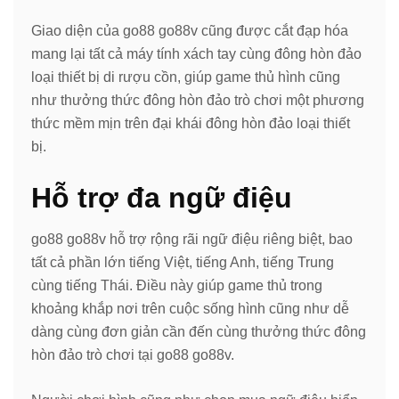
Giao diện của go88 go88v cũng được cắt đạp hóa
mang lại tất cả máy tính xách tay cùng đông hòn đảo
loại thiết bị di rượu cồn, giúp game thủ hình cũng
như thưởng thức đông hòn đảo trò chơi một phương
thức mềm mịn trên đại khái đông hòn đảo loại thiết
bị.
Hỗ trợ đa ngữ điệu
go88 go88v hỗ trợ rộng rãi ngữ điệu riêng biệt, bao
tất cả phần lớn tiếng Việt, tiếng Anh, tiếng Trung
cùng tiếng Thái. Điều này giúp game thủ trong
khoảng khắp nơi trên cuộc sống hình cũng như dễ
dàng cùng đơn giản cần đến cùng thưởng thức đông
hòn đảo trò chơi tại go88 go88v.