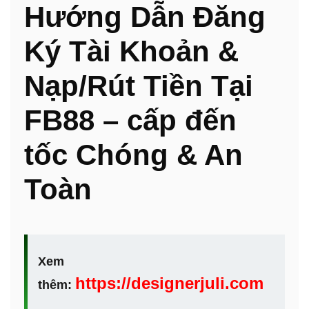
Hướng Dẫn Đăng
Ký Tài Khoản &
Nạp/Rút Tiền Tại
FB88 – cấp đến
tốc Chóng & An
Toàn
Xem
https://designerjuli.com
thêm: