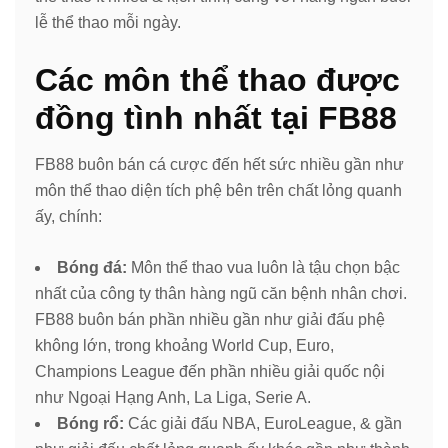
lễ thể thao mỗi ngày.
Các môn thể thao được
đồng tình nhất tại FB88
FB88 buôn bán cá cược đến hết sức nhiều gần như
môn thể thao diện tích phệ bên trên chất lỏng quanh
ấy, chính:
Bóng đá:
Môn thể thao vua luôn là tậu chọn bậc
nhất của công ty thân hàng ngũ căn bệnh nhân chơi.
FB88 buôn bán phần nhiều gần như giải đấu phệ
không lớn, trong khoảng World Cup, Euro,
Champions League đến phần nhiều giải quốc nội
như Ngoại Hạng Anh, La Liga, Serie A.
Bóng rổ:
Các giải đấu NBA, EuroLeague, & gần