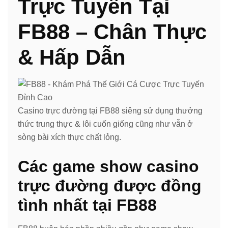
Trực Tuyến Tại
FB88 – Chân Thực
& Hấp Dẫn
Casino trực đường tại FB88 siêng sử dụng thưởng
thức trung thực & lôi cuốn giống cũng như vẫn ở
sòng bài xích thực chất lỏng.
Các game show casino
trực đường được đồng
tình nhất tại FB88