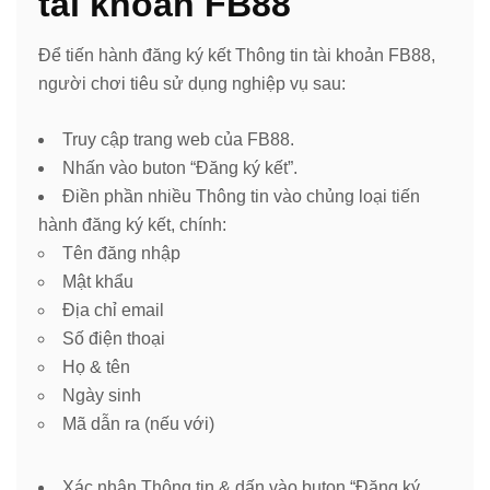
tài khoản FB88
Để tiến hành đăng ký kết Thông tin tài khoản FB88,
người chơi tiêu sử dụng nghiệp vụ sau:
Truy cập trang web của FB88.
Nhấn vào buton “Đăng ký kết”.
Điền phần nhiều Thông tin vào chủng loại tiến
hành đăng ký kết, chính:
Tên đăng nhập
Mật khẩu
Địa chỉ email
Số điện thoại
Họ & tên
Ngày sinh
Mã dẫn ra (nếu với)
Xác nhận Thông tin & dấn vào buton “Đăng ký