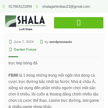
017663121894
shalagartenbau23@gmail.com
June 7, 2024
by
wordpressauto
Garden Future
trực tiep bóng đá
FB88
là 1 trong những trong mỗi ngôi nhà dòng cá
cược trực đường bậc nhất tại Nước Nhà & châu Á,
siêng sử dụng đến phần nhiều người chơi một sân
chơi ít nhiều, lôi cuốn & thoáng đãng chính nhiều tậu
chọn cá cược thể thao, casino trực đường, slot game
& nhiều game show khác.