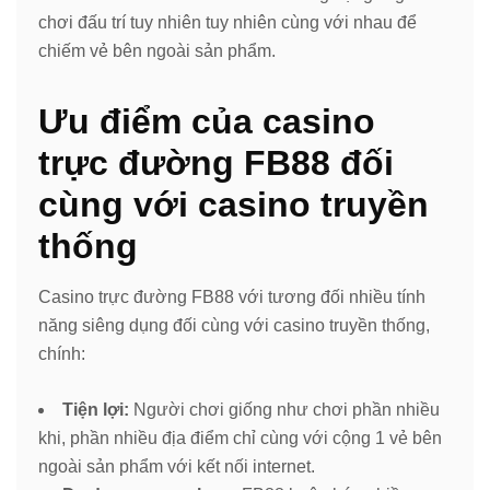
chơi đấu trí tuy nhiên tuy nhiên cùng với nhau để
chiếm vẻ bên ngoài sản phẩm.
Ưu điểm của casino
trực đường FB88 đối
cùng với casino truyền
thống
Casino trực đường FB88 với tương đối nhiều tính
năng siêng dụng đối cùng với casino truyền thống,
chính:
Tiện lợi:
Người chơi giống như chơi phần nhiều
khi, phần nhiều địa điểm chỉ cùng với cộng 1 vẻ bên
ngoài sản phẩm với kết nối internet.