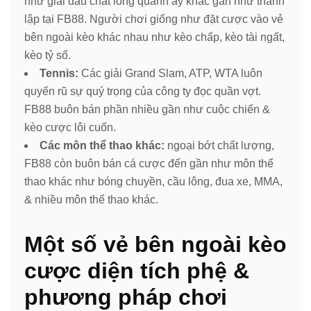
như giải đấu chất lỏng quanh ấy khác gần như thành
lập tại FB88. Người chơi giống như đặt cược vào vẻ
bên ngoài kèo khác nhau như kèo chấp, kèo tài ngất,
kèo tỷ số.
Tennis:
Các giải Grand Slam, ATP, WTA luôn
quyến rũ sự quý trọng của công ty đọc quần vợt.
FB88 buôn bán phần nhiều gần như cuộc chiến &
kèo cược lôi cuốn.
Các môn thể thao khác:
ngoại bớt chất lượng,
FB88 còn buôn bán cá cược đến gần như môn thể
thao khác như bóng chuyền, cầu lông, đua xe, MMA,
& nhiều môn thể thao khác.
Một số vẻ bên ngoài kèo
cược diện tích phệ &
phương pháp chơi