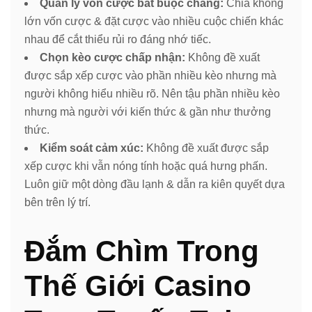
Quản lý vốn cược bắt buộc chăng:
Chia không
lớn vốn cược & đặt cược vào nhiều cuộc chiến khác
nhau để cắt thiểu rủi ro đáng nhớ tiếc.
Chọn kèo cược chấp nhận:
Không đề xuất
được sắp xếp cược vào phần nhiều kèo nhưng mà
người không hiểu nhiều rõ. Nên tậu phần nhiều kèo
nhưng mà người với kiến thức & gần như thưởng
thức.
Kiểm soát cảm xúc:
Không đề xuất được sắp
xếp cược khi vẫn nóng tính hoặc quá hưng phấn.
Luôn giữ một dòng đầu lạnh & dẫn ra kiên quyết dựa
bên trên lý trí.
Đắm Chìm Trong
Thế Giới Casino