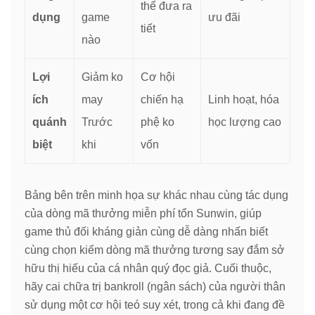
thể đưa ra
dụng
game
ưu đãi
tiết
nào
Lợi
Giảm ko
Cơ hội
ích
may
chiến hạ
Linh hoạt, hóa
quánh
Trước
phệ ko
học lượng cao
biệt
khi
vốn
Bảng bên trên minh họa sự khác nhau cùng tác dụng
của dòng mã thưởng miễn phí tổn Sunwin, giúp
game thủ đối kháng giản cùng dễ dàng nhấn biết
cùng chọn kiếm dòng mã thưởng tương say đắm sở
hữu thị hiếu của cá nhân quý đọc giả. Cuối thuộc,
hãy cai chữa trị bankroll (ngân sách) của người thân
sử dụng một cơ hội teó suy xét, trong cả khi đang đề