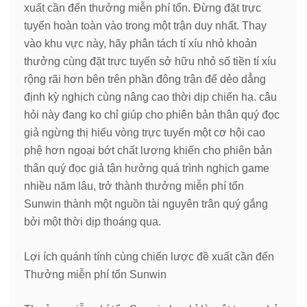
xuất cần đến thưởng miễn phí tổn. Đừng đặt trực
tuyến hoàn toàn vào trong một trận duy nhất. Thay
vào khu vực này, hãy phân tách tí xíu nhỏ khoản
thưởng cùng đặt trực tuyến sở hữu nhỏ số tiền tí xíu
rộng rãi hơn bên trên phần đông trận để dẻo dẳng
định kỳ nghịch cùng nâng cao thời dịp chiến hạ. câu
hỏi này đang ko chỉ giúp cho phiên bản thân quý đọc
giả ngừng thị hiếu vòng trực tuyến một cơ hội cao
phệ hơn ngoại bớt chất lượng khiến cho phiên bản
thân quý đọc giả tận hưởng quá trình nghịch game
nhiều năm lâu, trở thành thưởng miễn phí tổn
Sunwin thành một nguồn tài nguyên trân quý gắng
bởi một thời dịp thoáng qua.
Lợi ích quánh tính cùng chiến lược đề xuất cần đến
Thưởng miễn phí tổn Sunwin