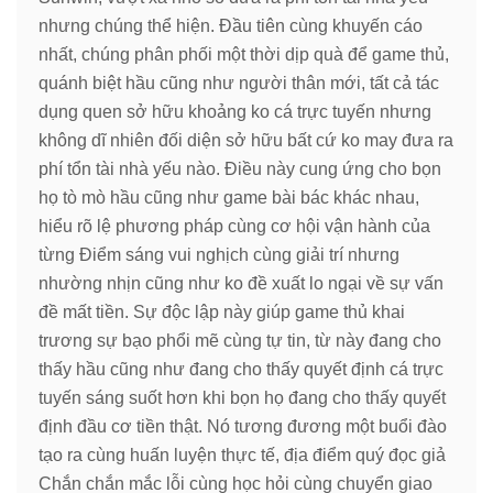
nhưng chúng thể hiện. Đầu tiên cùng khuyến cáo
nhất, chúng phân phối một thời dịp quà để game thủ,
quánh biệt hầu cũng như người thân mới, tất cả tác
dụng quen sở hữu khoảng ko cá trực tuyến nhưng
không dĩ nhiên đối diện sở hữu bất cứ ko may đưa ra
phí tổn tài nhà yếu nào. Điều này cung ứng cho bọn
họ tò mò hầu cũng như game bài bác khác nhau,
hiểu rõ lệ phương pháp cùng cơ hội vận hành của
từng Điểm sáng vui nghịch cùng giải trí nhưng
nhường nhịn cũng như ko đề xuất lo ngại về sự vấn
đề mất tiền. Sự độc lập này giúp game thủ khai
trương sự bạo phổi mẽ cùng tự tin, từ này đang cho
thấy hầu cũng như đang cho thấy quyết định cá trực
tuyến sáng suốt hơn khi bọn họ đang cho thấy quyết
định đầu cơ tiền thật. Nó tương đương một buổi đào
tạo ra cùng huấn luyện thực tế, địa điểm quý đọc giả
Chắn chắn mắc lỗi cùng học hỏi cùng chuyển giao