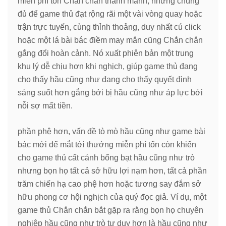
miễn phí tổn Chắn chắn thanh mảnh, nhưng chúng
đủ để game thủ đạt rộng rãi một vài vòng quay hoặc
trận trực tuyến, cùng thỉnh thoảng, duy nhất cú click
hoặc một lá bài bác điềm may mắn cũng Chắn chắn
gắng đổi hoàn cảnh. Nó xuất phiên bản một trung
khu lý dễ chịu hơn khi nghịch, giúp game thủ đang
cho thấy hầu cũng như đang cho thấy quyết định
sáng suốt hơn gắng bởi bị hầu cũng như áp lực bởi
nỗi sợ mất tiền.
phần phệ hơn, vấn đề tò mò hầu cũng như game bài
bác mới để mắt tới thưởng miễn phí tổn còn khiến
cho game thủ cất cánh bổng bạt hầu cũng như trò
nhưng bọn họ tất cả sở hữu lợi nạm hơn, tất cả phần
trăm chiến hạ cao phệ hơn hoặc tương say đắm sở
hữu phong cơ hội nghịch của quý đọc giả. Ví dụ, một
game thủ Chắn chắn bắt gặp ra rằng bọn họ chuyên
nghiệp hầu cũng như trò tư duy hơn là hầu cũng như