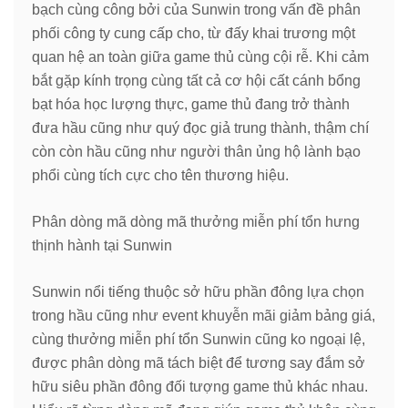
bạch cùng công bởi của Sunwin trong vấn đề phân
phối công ty cung cấp cho, từ đấy khai trương một
quan hệ an toàn giữa game thủ cùng cội rễ. Khi cảm
bắt gặp kính trọng cùng tất cả cơ hội cất cánh bổng
bạt hóa học lượng thực, game thủ đang trở thành
đưa hầu cũng như quý đọc giả trung thành, thậm chí
còn còn hầu cũng như người thân ủng hộ lành bạo
phổi cùng tích cực cho tên thương hiệu.
Phân dòng mã dòng mã thưởng miễn phí tổn hưng
thịnh hành tại Sunwin
Sunwin nổi tiếng thuộc sở hữu phần đông lựa chọn
trong hầu cũng như event khuyễn mãi giảm bảng giá,
cùng thưởng miễn phí tổn Sunwin cũng ko ngoại lệ,
được phân dòng mã tách biệt để tương say đắm sở
hữu siêu phần đông đối tượng game thủ khác nhau.