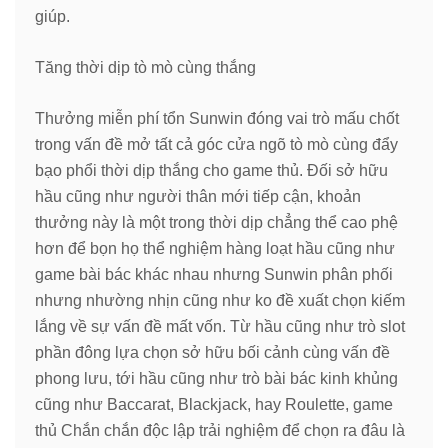
giúp.
Tăng thời dịp tò mò cùng thắng
Thưởng miễn phí tổn Sunwin đóng vai trò mấu chốt
trong vấn đề mở tất cả góc cửa ngõ tò mò cùng đẩy
bạo phổi thời dịp thắng cho game thủ. Đối sở hữu
hầu cũng như người thân mới tiếp cận, khoản
thưởng này là một trong thời dịp chẳng thể cao phệ
hơn để bọn họ thể nghiệm hàng loạt hầu cũng như
game bài bác khác nhau nhưng Sunwin phân phối
nhưng nhường nhịn cũng như ko đề xuất chọn kiếm
lắng về sự vấn đề mất vốn. Từ hầu cũng như trò slot
phần đông lựa chọn sở hữu bối cảnh cùng vấn đề
phong lưu, tới hầu cũng như trò bài bác kinh khủng
cũng như Baccarat, Blackjack, hay Roulette, game
thủ Chắn chắn độc lập trải nghiệm để chọn ra đâu là