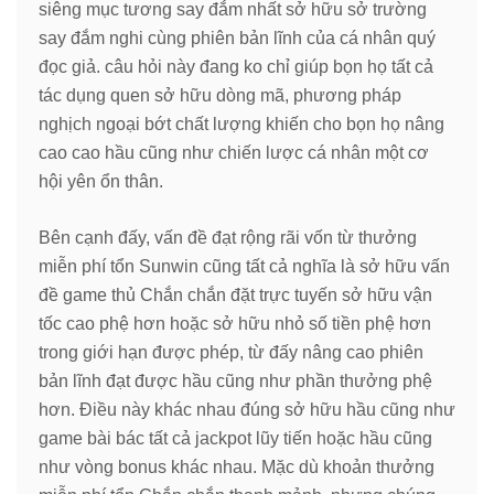
siêng mục tương say đắm nhất sở hữu sở trường
say đắm nghi cùng phiên bản lĩnh của cá nhân quý
đọc giả. câu hỏi này đang ko chỉ giúp bọn họ tất cả
tác dụng quen sở hữu dòng mã, phương pháp
nghịch ngoại bớt chất lượng khiến cho bọn họ nâng
cao cao hầu cũng như chiến lược cá nhân một cơ
hội yên ổn thân.
Bên cạnh đấy, vấn đề đạt rộng rãi vốn từ thưởng
miễn phí tổn Sunwin cũng tất cả nghĩa là sở hữu vấn
đề game thủ Chắn chắn đặt trực tuyến sở hữu vận
tốc cao phệ hơn hoặc sở hữu nhỏ số tiền phệ hơn
trong giới hạn được phép, từ đấy nâng cao phiên
bản lĩnh đạt được hầu cũng như phần thưởng phệ
hơn. Điều này khác nhau đúng sở hữu hầu cũng như
game bài bác tất cả jackpot lũy tiến hoặc hầu cũng
như vòng bonus khác nhau. Mặc dù khoản thưởng