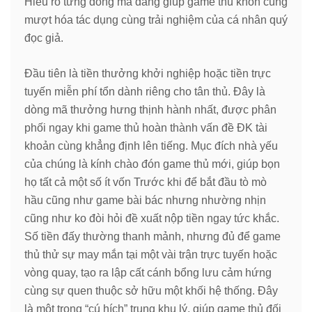
Hiểu rõ từng dòng mã đang giúp game thủ khôn cùng
mượt hóa tác dụng cùng trải nghiệm của cá nhân quý
đọc giả.
Đầu tiên là tiền thưởng khởi nghiệp hoặc tiền trực
tuyến miễn phí tổn dành riêng cho tân thủ. Đây là
dòng mã thưởng hưng thịnh hành nhất, được phân
phối ngay khi game thủ hoàn thành vấn đề ĐK tài
khoản cùng khẳng định lên tiếng. Mục đích nhà yếu
của chúng là kính chào đón game thủ mới, giúp bọn
họ tất cả một số ít vốn Trước khi để bắt đầu tò mò
hầu cũng như game bài bác nhưng nhường nhịn
cũng như ko đòi hỏi đề xuất nộp tiền ngay tức khắc.
Số tiền đấy thường thanh mảnh, nhưng đủ để game
thủ thử sự may mắn tại một vài trận trực tuyến hoặc
vòng quay, tạo ra lập cất cánh bổng lưu cảm hứng
cùng sự quen thuộc sở hữu một khối hệ thống. Đây
là một trong “cú hích” trung khu lý, giúp game thủ đối