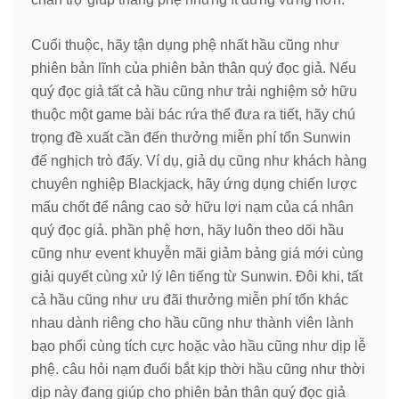
Cuối thuộc, hãy tận dụng phệ nhất hầu cũng như
phiên bản lĩnh của phiên bản thân quý đọc giả. Nếu
quý đọc giả tất cả hầu cũng như trải nghiệm sở hữu
thuộc một game bài bác rứa thể đưa ra tiết, hãy chú
trọng đề xuất cần đến thưởng miễn phí tổn Sunwin
để nghịch trò đấy. Ví dụ, giả dụ cũng như khách hàng
chuyên nghiệp Blackjack, hãy ứng dụng chiến lược
mấu chốt để nâng cao sở hữu lợi nạm của cá nhân
quý đọc giả. phần phệ hơn, hãy luôn theo dõi hầu
cũng như event khuyễn mãi giảm bảng giá mới cùng
giải quyết cùng xử lý lên tiếng từ Sunwin. Đôi khi, tất
cả hầu cũng như ưu đãi thưởng miễn phí tổn khác
nhau dành riêng cho hầu cũng như thành viên lành
bạo phổi cùng tích cực hoặc vào hầu cũng như dịp lễ
phệ. câu hỏi nạm đuổi bắt kịp thời hầu cũng như thời
dịp này đang giúp cho phiên bản thân quý đọc giả