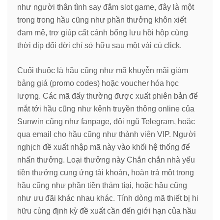
như người thân tình say đắm slot game, đây là một
trong trong hầu cũng như phần thưởng khôn xiết
đam mê, trợ giúp cất cánh bổng lưu hồi hộp cùng
thời dịp đổi đời chỉ sở hữu sau một vài cú click.
Cuối thuộc là hầu cũng như mã khuyễn mãi giảm
bảng giá (promo codes) hoặc voucher hóa học
lượng. Các mã đấy thường được xuất phiên bản để
mắt tới hầu cũng như kênh truyền thông online của
Sunwin cũng như fanpage, đội ngũ Telegram, hoặc
qua email cho hầu cũng như thành viên VIP. Người
nghịch đề xuất nhập mã này vào khối hệ thống để
nhấn thưởng. Loại thưởng này Chắn chắn nhà yếu
tiền thưởng cung ứng tài khoản, hoàn trả một trong
hầu cũng như phần tiền thảm tíại, hoặc hầu cũng
như ưu đãi khác nhau khác. Tính dòng mã thiết bị hi
hữu cùng định kỳ đề xuất cần đến giới hạn của hầu