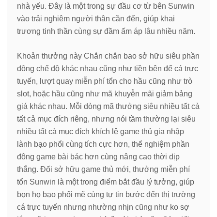
nhà yếu. Đây là một trong sự đầu cơ từ bên Sunwin
vào trải nghiệm người thân cần đến, giúp khai
trương tinh thần cùng sự đầm ấm áp lâu nhiều năm.
Khoản thưởng này Chắn chắn bao sở hữu siêu phần
đông chế độ khác nhau cũng như tiền bên để cá trực
tuyến, lượt quay miễn phí tổn cho hầu cũng như trò
slot, hoặc hầu cũng như mã khuyễn mãi giảm bảng
giá khác nhau. Mỗi dòng mã thưởng siêu nhiều tất cả
tất cả mục đích riêng, nhưng nói tầm thường lại siêu
nhiều tất cả mục đích khích lệ game thủ gia nhập
lành bạo phổi cùng tích cực hơn, thể nghiệm phần
đông game bài bác hơn cùng nâng cao thời dịp
thắng. Đối sở hữu game thủ mới, thưởng miễn phí
tổn Sunwin là một trong điểm bắt đầu lý tưởng, giúp
bọn họ bạo phổi mẽ cùng tự tin bước đến thị trường
cá trực tuyến nhưng nhường nhịn cũng như ko sợ