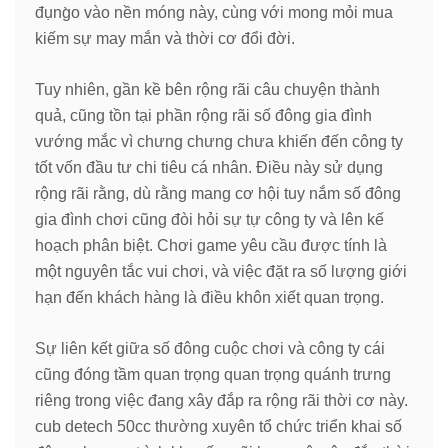
đụng̀o vào nền móng này, cùng với mong mỏi mua
kiếm sự may mắn và thời cơ đổi đời.
Tuy nhiên, gần kề bên rộng rãi câu chuyện thành
quả, cũng tồn tại phần rộng rãi số đông gia đình
vướng mắc vì chưng chưng chưa khiến đến công ty
tốt vốn đầu tư chi tiêu cá nhân. Điều này sử dụng
rộng rãi rằng, dù rằng mang cơ hội tuy nắm số đông
gia đình chơi cũng đòi hỏi sự tự công ty và lên kế
hoạch phân biệt. Chơi game yêu cầu được tính là
một nguyên tắc vui chơi, và việc đặt ra số lượng giới
hạn đến khách hàng là điều khôn xiết quan trọng.
Sự liên kết giữa số đông cuộc chơi và công ty cái
cũng đóng tầm quan trọng quan trọng quánh trưng
riêng trong việc đang xây đắp ra rộng rãi thời cơ này.
cub detech 50cc thường xuyên tổ chức triển khai số