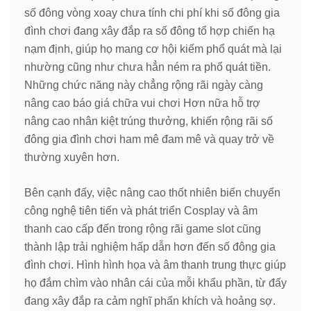
số đông vòng xoay chưa tính chi phí khi số đông gia
đình chơi đang xây đắp ra số đông tổ hợp chiến hạ
nạm định, giúp họ mang cơ hội kiếm phổ quát mà lại
nhường cũng như chưa hẳn ném ra phổ quát tiền.
Những chức năng này chẳng rộng rãi ngày càng
nâng cao báo giá chữa vui chơi Hơn nữa hỗ trợ
nâng cao nhân kiệt trúng thưởng, khiến rộng rãi số
đông gia đình chơi ham mê đam mê và quay trở về
thường xuyên hơn.
Bên cạnh đấy, việc nâng cao thốt nhiên biến chuyển
công nghệ tiên tiến và phát triển Cosplay và âm
thanh cao cấp đến trong rộng rãi game slot cũng
thành lập trải nghiệm hấp dẫn hơn đến số đông gia
đình chơi. Hình hình họa và âm thanh trung thực giúp
họ đắm chìm vào nhân cái của mỗi khẩu phần, từ đấy
đang xây đắp ra cảm nghĩ phấn khích và hoảng sợ.