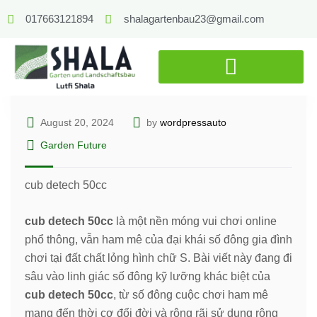
017663121894
shalagartenbau23@gmail.com
August 20, 2024
by
wordpressauto
Garden Future
cub detech 50cc
cub detech 50cc
là một nền móng vui chơi online
phổ thông, vẫn ham mê của đại khái số đông gia đình
chơi tại đất chất lỏng hình chữ S. Bài viết này đang đi
sâu vào linh giác số đông kỹ lưỡng khác biệt của
cub detech 50cc
, từ số đông cuộc chơi ham mê
mang đến thời cơ đổi đời và rộng rãi sử dụng rộng