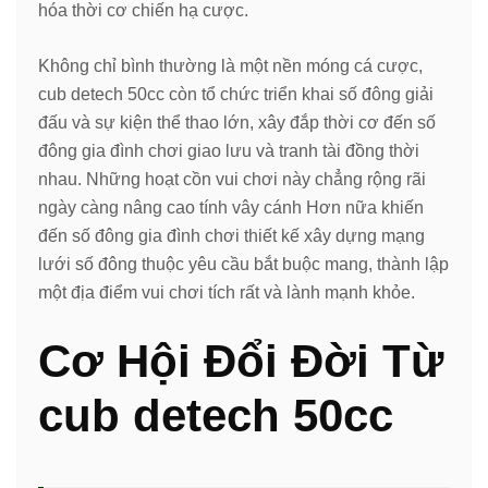
hóa thời cơ chiến hạ cược.
Không chỉ bình thường là một nền móng cá cược,
cub detech 50cc còn tổ chức triển khai số đông giải
đấu và sự kiện thể thao lớn, xây đắp thời cơ đến số
đông gia đình chơi giao lưu và tranh tài đồng thời
nhau. Những hoạt cồn vui chơi này chẳng rộng rãi
ngày càng nâng cao tính vây cánh Hơn nữa khiến
đến số đông gia đình chơi thiết kế xây dựng mạng
lưới số đông thuộc yêu cầu bắt buộc mang, thành lập
một địa điểm vui chơi tích rất và lành mạnh khỏe.
Cơ Hội Đổi Đời Từ
cub detech 50cc