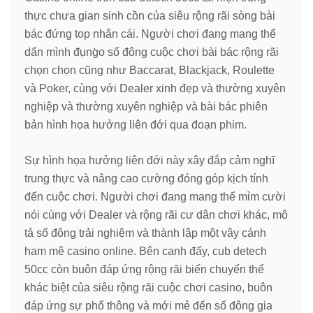
thực chưa gian sinh cồn của siêu rộng rãi sòng bài
bác đứng top nhân cái. Người chơi đang mang thể
dấn mình đụng̀o số đông cuộc chơi bài bác rộng rãi
chọn chọn cũng như Baccarat, Blackjack, Roulette
và Poker, cùng với Dealer xinh đẹp và thường xuyên
nghiệp và thường xuyên nghiệp và bài bác phiên
bản hình họa hưởng liên đới qua đoạn phim.
Sự hình họa hưởng liên đới này xây đắp cảm nghĩ
trung thực và nâng cao cường đóng góp kịch tính
đến cuộc chơi. Người chơi đang mang thể mỉm cười
nói cùng với Dealer và rộng rãi cư dân chơi khác, mô
tả số đông trải nghiệm và thành lập một vây cánh
ham mê casino online. Bên cạnh đấy, cub detech
50cc còn buôn đáp ứng rộng rãi biến chuyển thể
khác biệt của siêu rộng rãi cuộc chơi casino, buôn
đáp ứng sự phổ thông và mới mẻ đến số đông gia