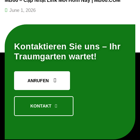
MB66 – Cập Nhật Link Mới Hôm Nay | MB66.COM
June 1, 2026
Kontaktieren Sie uns – Ihr
Traumgarten wartet!
ANRUFEN
KONTAKT