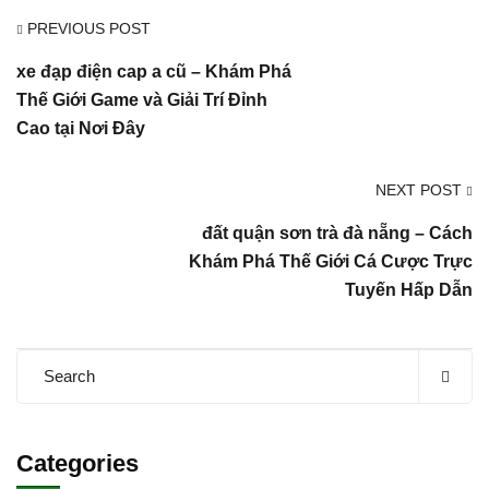
PREVIOUS POST
xe đạp điện cap a cũ – Khám Phá
Thế Giới Game và Giải Trí Đỉnh
Cao tại Nơi Đây
NEXT POST
đất quận sơn trà đà nẵng – Cách
Khám Phá Thế Giới Cá Cược Trực
Tuyến Hấp Dẫn
Categories