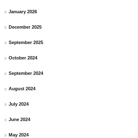
January 2026
December 2025
September 2025
October 2024
September 2024
August 2024
July 2024
June 2024
May 2024