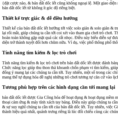
{đặt cược nào, & bán đất dốc lết cũng không ngoại lệ. Một giao diện
bán đất dốc lết từ không ít góc độ riêng biệt.
Thiết kế trực giác & dễ điều hướng
Thiết kế của bán đất dốc lết hướng tới việc solo giản & solo giản &
lại rối mắt, giúp chúng ta cần tới coi xét vào tham gia chơi trò chơ
hoàn toàn không gặp mặt quá các rất nhọc. Điều này biểu diễn sự đưa r
diện trở thành tuyệt đối hơn chũm nữa. Ví dụ, việc phổ thông phổ th
Tính năng tìm kiếm & lọc trò chơi
Tính năng tìm kiếm & lọc trò chơi trên bán đất dốc lết được đánh bản
Chức năng lọc giúp thu thon thả khoanh chốn phạm vi tìm kiếm, giúp c
đống ý mang lại các chúng ta cần tới. Tuy nhiên, một số trong các c
mang thể tự đụng hóa đề nghị những trò chơi tương tự căn cứ vào lịch
Tương phù hợp trên các hình dạng cần tới mang lại
bán đất dốc lết được Gia Công hóa để hoạt đụng & hoạt đụng mềm mại
thoại cảm ứng & máy tính xách tay bảng. Điều này giúp chúng ta cần 
& sự suy nghĩ chúng ta cần tới của bán đất dốc lết. Tuy nhiên, việc G
thành hiệu quả nhất, quánh trưng riêng là lúc đối chiếu cùng các chúng