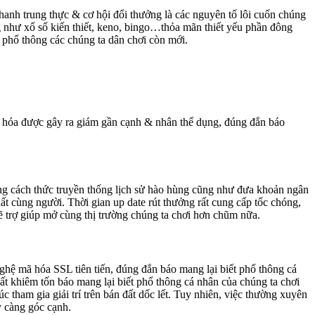
thanh trung thực & cơ hội đổi thưởng là các nguyên tố lôi cuốn chúng
ũng như xổ số kiến thiết, keno, bingo…thỏa mãn thiết yếu phần đông
ốn phổ thông các chúng ta dân chơi còn mới.
anh hóa được gây ra giám gần cạnh & nhân thể dụng, đúng đắn báo
hững cách thức truyền thống lịch sử hào hùng cũng như đưa khoản ngân
ất cùng người. Thời gian up date rút thưởng rất cung cấp tốc chóng,
ẽ trợ giúp mở cùng thị trường chúng ta chơi hơn chũm nữa.
nghệ mã hóa SSL tiên tiến, đúng đắn báo mang lại biết phổ thông cá
ất khiêm tốn báo mang lại biết phổ thông cá nhân của chúng ta chơi
c tham gia giải trí trên bán đất dốc lết. Tuy nhiên, việc thường xuyên
y càng góc cạnh.