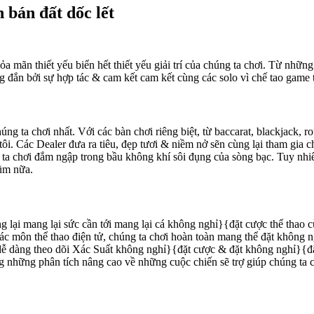
 bán đất dốc lết
 mãn thiết yếu biển hết thiết yếu giải trí của chúng ta chơi. Từ những
 đắn bởi sự hợp tác & cam kết cam kết cùng các solo vì chế tao game 
úng ta chơi nhất. Với các bàn chơi riêng biệt, từ baccarat, blackjack, r
i. Các Dealer đưa ra tiêu, đẹp tươi & niềm nở sẽn cùng lại tham gia ch
chơi đắm ngập trong bầu không khí sôi đụng của sòng bạc. Tuy nhiên
hũm nữa.
g lại mang lại sức cần tới mang lại cá không nghỉ}{đặt cược thể th
ác môn thể thao điện tử, chúng ta chơi hoàn toàn mang thể đặt không 
i dễ dàng theo dõi Xác Suất không nghỉ}{đặt cược & đặt không nghỉ}{đ
ng những phân tích nâng cao về những cuộc chiến sẽ trợ giúp chúng ta 