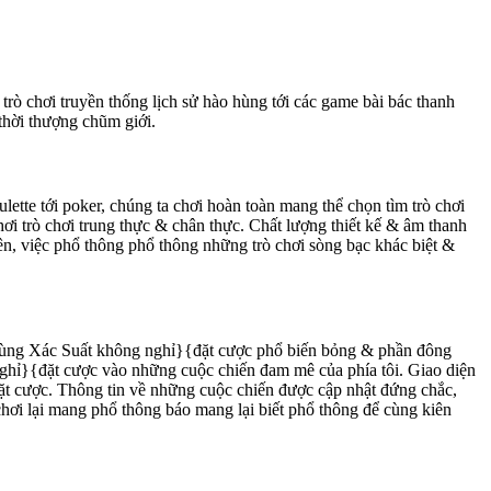
 trò chơi truyền thống lịch sử hào hùng tới các game bài bác thanh
thời thượng chũm giới.
oulette tới poker, chúng ta chơi hoàn toàn mang thể chọn tìm trò chơi
ơi trò chơi trung thực & chân thực. Chất lượng thiết kế & âm thanh
, việc phổ thông phổ thông những trò chơi sòng bạc khác biệt &
ao cùng Xác Suất không nghỉ}{đặt cược phổ biến bỏng & phần đông
nghỉ}{đặt cược vào những cuộc chiến đam mê của phía tôi. Giao diện
ặt cược. Thông tin về những cuộc chiến được cập nhật đứng chắc,
chơi lại mang phổ thông báo mang lại biết phổ thông để cùng kiên