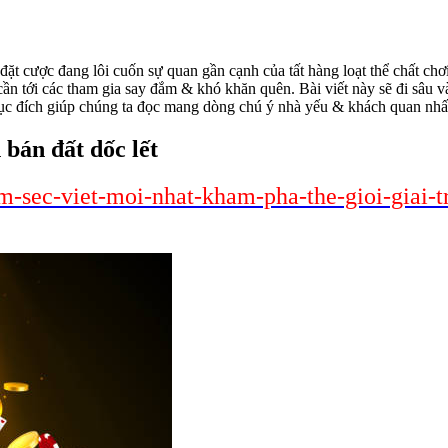
ỉ}{đặt cược đang lôi cuốn sự quan gần cạnh của tất hàng loạt thể chất ch
cần tới các tham gia say đắm & khó khăn quên. Bài viết này sẽ đi sâu và
 mục đích giúp chúng ta đọc mang dòng chú ý nhà yếu & khách quan nhấ
 bán đất dốc lết
him-sec-viet-moi-nhat-kham-pha-the-gioi-giai-t