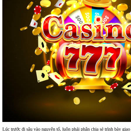
Lúc trước đi sâu vào nguyên tố, luôn phải phân chia sẻ trình bày giao 