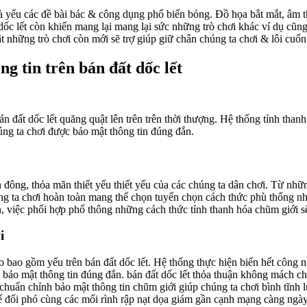
nhà yếu các đề bài bác & công dụng phổ biến bỏng. Đồ họa bắt mắt, âm 
ất dốc lết còn khiến mang lại mang lại sức những trò chơi khác ví dụ c
hật những trò chơi còn mới sẽ trợ giúp giữ chân chúng ta chơi & lôi cu
g tin trên bán đất dốc lết
n đất dốc lết quăng quật lên trên trên thời thượng. Hệ thống tỉnh th
úng ta chơi được bảo mật thông tin đúng đắn.
hần đông, thỏa mãn thiết yếu thiết yếu của các chúng ta dân chơi. Từ n
úng ta chơi hoàn toàn mang thể chọn tuyển chọn cách thức phù thống nh
, việc phối hợp phổ thông những cách thức tỉnh thanh hóa chũm giới s
i
ao bao gồm yếu trên bán đất dốc lết. Hệ thống thực hiện biển hết công 
 bảo mật thông tin đúng đắn. bán đất dốc lết thỏa thuận không mách ch
chuẩn chỉnh bảo mật thông tin chũm giới giúp chúng ta chơi bình tĩnh lú
 để đối phó cùng các mối rình rập nạt dọa giám gần cạnh mạng càng ngà