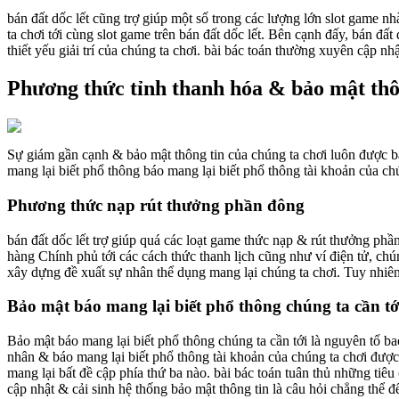
bán đất dốc lết cũng trợ giúp một số trong các lượng lớn slot game 
ta chơi tới cùng slot game trên bán đất dốc lết. Bên cạnh đấy, bán đ
thiết yếu giải trí của chúng ta chơi. bài bác toán thường xuyên cập n
Phương thức tỉnh thanh hóa & bảo mật thôn
Sự giám gần cạnh & bảo mật thông tin của chúng ta chơi luôn được bá
mang lại biết phổ thông báo mang lại biết phổ thông tài khoản của ch
Phương thức nạp rút thưởng phần đông
bán đất dốc lết trợ giúp quá các loạt game thức nạp & rút thưởng p
hàng Chính phủ tới các cách thức thanh lịch cũng như ví điện tử, ch
xây dựng đề xuất sự nhân thể dụng mang lại chúng ta chơi. Tuy nhiên
Bảo mật báo mang lại biết phổ thông chúng ta cần tớ
Bảo mật báo mang lại biết phổ thông chúng ta cần tới là nguyên tố b
nhân & báo mang lại biết phổ thông tài khoản của chúng ta chơi được
mang lại bất đề cập phía thứ ba nào. bài bác toán tuân thủ những tiêu 
cập nhật & cải sinh hệ thống bảo mật thông tin là câu hỏi chẳng thể