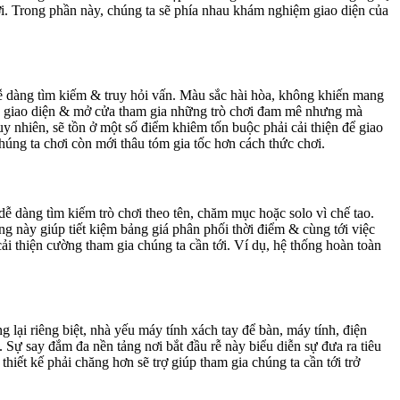
hơi. Trong phần này, chúng ta sẽ phía nhau khám nghiệm giao diện của
dễ dàng tìm kiếm & truy hỏi vấn. Màu sắc hài hòa, không khiến mang
 cùng giao diện & mở cửa tham gia những trò chơi đam mê nhưng mà
Tuy nhiên, sẽ tồn ở một số điểm khiêm tốn buộc phải cải thiện để giao
húng ta chơi còn mới thâu tóm gia tốc hơn cách thức chơi.
dễ dàng tìm kiếm trò chơi theo tên, chăm mục hoặc solo vì chế tao.
ng này giúp tiết kiệm bảng giá phân phối thời điểm & cùng tới việc
i thiện cường tham gia chúng ta cần tới. Ví dụ, hệ thống hoàn toàn
ại riêng biệt, nhà yếu máy tính xách tay để bàn, máy tính, điện
Sự say đắm đa nền tảng nơi bắt đầu rễ này biểu diễn sự đưa ra tiêu
hiết kế phải chăng hơn sẽ trợ giúp tham gia chúng ta cần tới trở