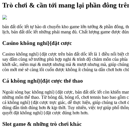
Trò chơi & cần tới mang lại phần đông trên
bán đất dốc lết tự hào di chuyển kho game lớn tướng & phần đông, thỏa
lịch, bán đất dốc lết những phải mang đủ. Chất lượng game được đúng
Casino không nghỉ}{đặt cược
Casino không nghỉ}{đặt cược trên bán đất dốc lết là 1 điều nổi biệt ch
say đắm cùng sở trường phù hợp nghi & trình độ chăm môn của phía tô
khởi sắc, mềm mại & mượt nhưng mà & mượt nhưng mà, giúp chúng ta 
còn mới mẻ sẽ càng lôi cuốn được không ít chúng ta dân chơi hơn c
Cá không nghỉ}{đặt cược thể thao
Ngoài sòng bạc không nghỉ}{đặt cược, bán đất dốc lết còn khiến man
những môn thể thao. Từ bóng đá, bóng rổ, chơi tennis bao bao gồm c
cá không nghỉ}{đặt cược trực giác, dễ thực hiện, giúp chúng ta chơ
đúng đắn tính đúng hơn & kịp thời. Tuy nhiên, việc trợ giúp phổ thô
quyết đặt không nghỉ}{đặt cược đúng hơn hơn.
Slot game & những trò chơi khác