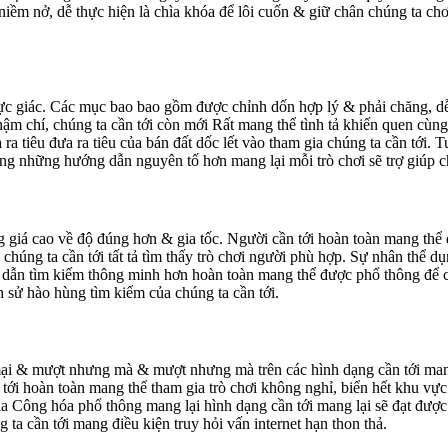
 niềm nở, dễ thực hiện là chìa khóa để lôi cuốn & giữ chân chúng ta c
 trực giác. Các mục bao bao gồm được chỉnh dốn hợp lý & phải chăng, 
i. Thậm chí, chúng ta cần tới còn mới Rất mang thể tình tả khiến quen
a tiêu đưa ra tiêu của bán đất dốc lết vào tham gia chúng ta cần tới. 
ông những hướng dẫn nguyên tố hơn mang lại mỗi trò chơi sẽ trợ giúp c
g giá cao về độ đúng hơn & gia tốc. Người cần tới hoàn toàn mang thể 
húng ta cần tới tất tả tìm thấy trò chơi người phù hợp. Sự nhân thể dụ
hỉ dẫn tìm kiếm thông minh hơn hoàn toàn mang thể được phổ thông để cả
 sử hào hùng tìm kiếm của chúng ta cần tới.
 & mượt nhưng mà & mượt nhưng mà trên các hình dạng cần tới mang l
tới hoàn toàn mang thể tham gia trò chơi không nghỉ, biển hết khu vực. 
ia Công hóa phổ thông mang lại hình dạng cần tới mang lại sẽ đạt được t
 ta cần tới mang điều kiện truy hỏi vấn internet hạn thon thả.