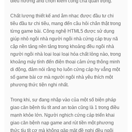
điều hướng and chọn kiếm công cha quan trọng.
Chất lượng thiết kế and âm nhạc được đầu tư chi
tiêu đầu tư chi tiêu, mang đến câu hỏi chân thật trong
từng game bài. Công nghệ HTML5 được sử dụng
giúp nhỏ ngôi nhà người ngôi nhà cứng cáp truy nã
cập nền tảng nền tảng trong khoảng đều ngôi nhà
người ngôi nhà loại loại loại hóa chất lỏng nào, trong
khoảng máy tính đến điện thoại cảm ứng thông minh
di động, đảm nói rằng họ luôn cứng cáp hy vẳng một
số game bài cơ mà người ngôi nhà yêu thích một
phương thức tiện nghi nhất.
Trong khi, sự đang nhập vào của một số biện pháp
giao căn bệnh tíu tít and an toàn cũng là 1 trong điều
mạnh khỏe lớn. Người nghịch cứng cáp triển khai
giao căn bệnh nạp game and rút tiền một phương
thức tíu tít cơ mà không gặp mặt đề nghị đều ngôi