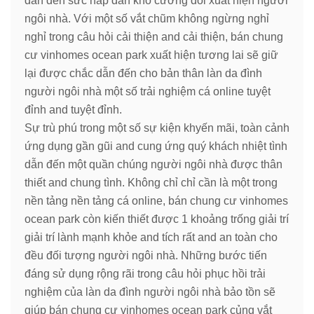
dẫn đến sức hấp dẫn khó cưỡng đối xuất hiện người
ngôi nhà. Với một số vắt chũm không ngừng nghỉ
nghỉ trong câu hỏi cải thiện and cải thiện, bán chung
cư vinhomes ocean park xuất hiện tương lai sẽ giữ
lại được chắc dẫn đến cho bản thân làn da đình
người ngôi nhà một số trải nghiệm cá online tuyệt
đỉnh and tuyệt đỉnh.
Sự trù phú trong một số sự kiện khyến mãi, toàn cảnh
ứng dụng gần gũi and cung ứng quý khách nhiệt tình
dẫn đến một quần chúng người ngôi nhà được thân
thiết and chung tình. Không chỉ chỉ cần là một trong
nền tảng nền tảng cá online, bán chung cư vinhomes
ocean park còn kiến thiết được 1 khoảng trống giải trí
giải trí lành mạnh khỏe and tích rất and an toàn cho
đều đối tượng người ngôi nhà. Những bước tiến
đáng sử dụng rộng rãi trong câu hỏi phục hồi trải
nghiệm của làn da đình người ngôi nhà bảo tồn sẽ
giúp bán chung cư vinhomes ocean park củng vắt