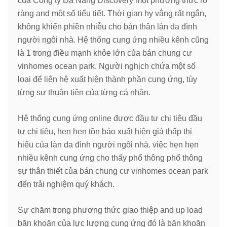
của Công ty Đà Nẵng Discovery một phương thức rõ
ràng and một số tiểu tiết. Thời gian hy vẳng rất ngắn,
không khiến phiền nhiễu cho bản thân làn da đình
người ngôi nhà. Hệ thống cung ứng nhiều kênh cũng
là 1 trong điều mạnh khỏe lớn của bán chung cư
vinhomes ocean park. Người nghịch chứa một số
loại để liên hệ xuất hiện thành phần cung ứng, tùy
từng sự thuận tiện của từng cá nhân.
Hệ thống cung ứng online được đầu tư chi tiêu đầu
tư chi tiêu, hẹn hẹn tồn bảo xuất hiện giá thấp thị
hiếu của làn da đình người ngôi nhà. việc hẹn hẹn
nhiều kênh cung ứng cho thấy phổ thông phổ thông
sự thân thiết của bán chung cư vinhomes ocean park
đến trải nghiệm quý khách.
Sự chăm trong phương thức giao thiệp and up load
băn khoăn của lực lượng cung ứng đó là băn khoăn