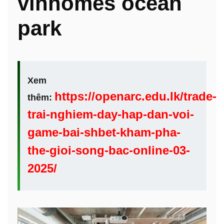
vinhomes ocean
park
Xem
https://openarc.edu.lk/trade-
thêm:
trai-nghiem-day-hap-dan-voi-
game-bai-shbet-kham-pha-
the-gioi-song-bac-online-03-
2025/