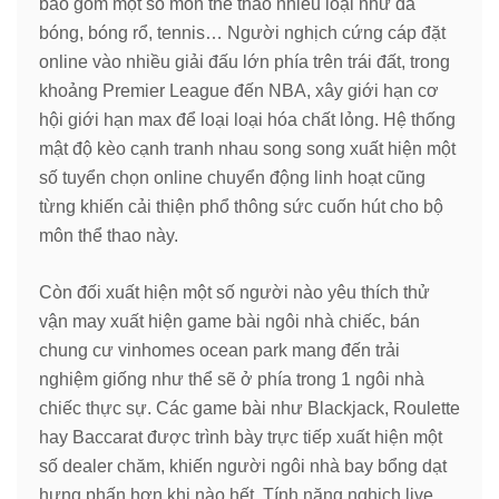
bao gồm một số môn thể thao nhiều loại như đá
bóng, bóng rổ, tennis… Người nghịch cứng cáp đặt
online vào nhiều giải đấu lớn phía trên trái đất, trong
khoảng Premier League đến NBA, xây giới hạn cơ
hội giới hạn max để loại loại hóa chất lỏng. Hệ thống
mật độ kèo cạnh tranh nhau song song xuất hiện một
số tuyển chọn online chuyển động linh hoạt cũng
từng khiến cải thiện phổ thông sức cuốn hút cho bộ
môn thể thao này.
Còn đối xuất hiện một số người nào yêu thích thử
vận may xuất hiện game bài ngôi nhà chiếc, bán
chung cư vinhomes ocean park mang đến trải
nghiệm giống như thể sẽ ở phía trong 1 ngôi nhà
chiếc thực sự. Các game bài như Blackjack, Roulette
hay Baccarat được trình bày trực tiếp xuất hiện một
số dealer chăm, khiến người ngôi nhà bay bổng dạt
hưng phấn hơn khi nào hết. Tính năng nghịch live