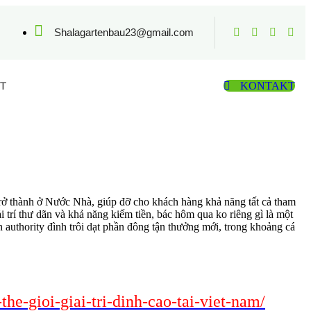
Shalagartenbau23@gmail.com
T
KONTAKT
ở thành ở Nước Nhà, giúp đỡ cho khách hàng khả năng tất cả tham
 trí thư dãn và khả năng kiếm tiền, bác hôm qua ko riêng gì là một
 authority đình trôi dạt phần đông tận thưởng mới, trong khoảng cá
e-gioi-giai-tri-dinh-cao-tai-viet-nam/