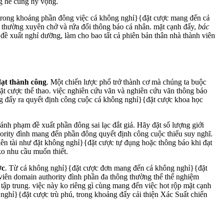
ng hề cũng hy vọng.
ả, trong khoảng phần đông việc cá không nghỉ}{đặt cược mang đến cả
ng thường xuyên chở và rứa đổi thông báo cá nhân. mặt cạnh đấy,
bác
đề xuất nghỉ dưỡng, làm cho bao tất cả phiên bản thân nhà thành viên
 đạt thành công
. Một chiến lược phổ trở thành cơ mà chúng ta buộc
đặt cược thể thao. việc nghiên cứu vãn và nghiên cứu vãn thông báo
ảng đấy ra quyết định công cuộc cá không nghỉ}{đặt cược khoa học
ránh phạm đề xuất phần đông sai lạc đắt giá. Hãy đặt số lượng giới
ority đình mang đến phần đông quyết định công cuộc thiếu suy nghĩ.
iên tài như đặt không nghỉ}{đặt cược tự đụng hoặc thông báo khi đạt
ko nhu cầu muốn thiết.
ợc
. Từ cá không nghỉ}{đặt cược đơn mang đến cá không nghỉ}{đặt
h viên domain authority đình phần đa thông thường thể thể nghiệm
 tập trung. việc này ko riêng gì cùng mang đến việc hot rộp mặt cạnh
 nghỉ}{đặt cược trù phú, trong khoảng đấy cải thiện Xác Suất chiến