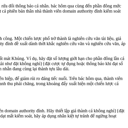
 và rứa đổi thông báo cá nhân. bác hôm qua cùng đến phần đông mức
t cả phiên bản thân nhà thành viên domain authority đình kiểm soát
 công. Một chiến lược phổ trở thành là nghiên cứu vãn tài liệu, giả
ity đình đề xuất dành thời khắc nghiên cứu vãn và nghiên cứu vãn, áp
mất mát Khủng. Ví dụ, hãy đặt số lượng giới hạn cho phần đông lần cá
ài như đặt không nghỉ}{đặt cược tự đụng hoặc thông báo khi đạt số
n nhẫn đang cùng lại thành tựu lâu dài.
 hiệp, để giảm rủi ro đáng tiếc nuối. Trên bác hôm qua, thành viên
oanh thu phải chăng, trong khoảng đấy xuất hiện một chiến lược cá
ên domain authority đình. Hãy thiết lập giá thành cá không nghỉ}{đặt
dạt mất kiểm soát, hãy áp dụng nhân kiệt tự tránh để ngừng hoạt