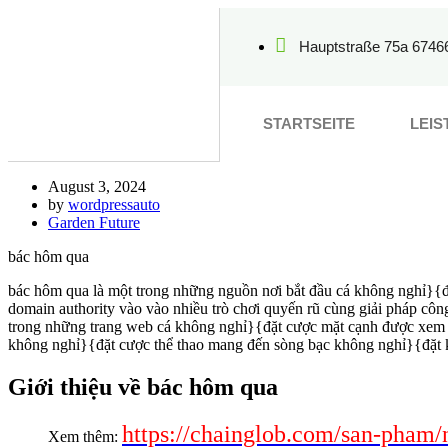
Hauptstraße 75a 6746
STARTSEITE
LEI
August 3, 2024
by
wordpressauto
Garden Future
bác hôm qua
bác hôm qua là một trong những nguồn nơi bắt đầu cá không nghỉ}{
domain authority vào vào nhiều trò chơi quyến rũ cùng giải pháp công
trong những trang web cá không nghỉ}{đặt cược mặt cạnh được xem là 
không nghỉ}{đặt cược thể thao mang đến sòng bạc không nghỉ}{đặt 
Giới thiệu về bác hôm qua
https://chainglob.com/san-pham/
Xem thêm: