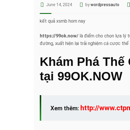
June 14, 2024
by
wordpressauto
kết quả xsmb hom nay
https://99ok.now/
là điểm cho chọn lựa lý t
đường, xuất hiện lại trải nghiệm cá cược th
Khám Phá Thế G
tại 99OK.NOW
http://www.ctp
Xem thêm: