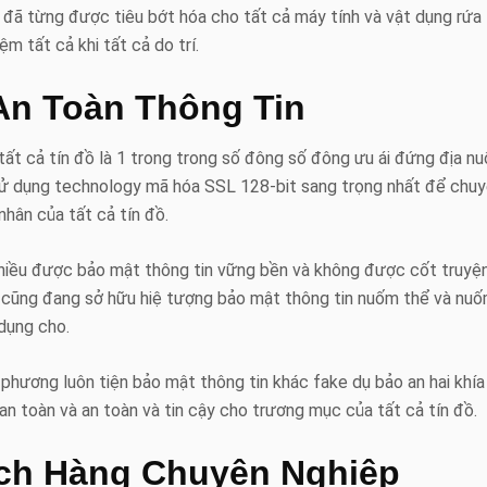
 đã từng được tiêu bớt hóa cho tất cả máy tính và vật dụng rứa
ệm tất cả khi tất cả do trí.
 An Toàn Thông Tin
tất cả tín đồ là 1 trong trong số đông số đông ưu ái đứng địa n
sử dụng technology mã hóa SSL 128-bit sang trọng nhất để chu
nhân của tất cả tín đồ.
 nhiều được bảo mật thông tin vững bền và không được cốt truyệ
 cũng đang sở hữu hiệ tượng bảo mật thông tin nuốm thể và nu
 dụng cho.
hương luôn tiện bảo mật thông tin khác fake dụ bảo an hai khía
 an toàn và an toàn và tin cậy cho trương mục của tất cả tín đồ.
ách Hàng Chuyên Nghiệp