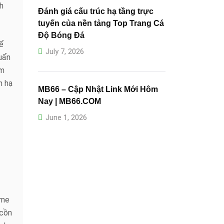
h
Đánh giá cấu trúc hạ tầng trực
tuyến của nền tảng Top Trang Cá
Độ Bóng Đá
ể
July 7, 2026
uẩn
êm
 hạ
MB66 – Cập Nhật Link Mới Hôm
Nay | MB66.COM
June 1, 2026
ame
 cồn