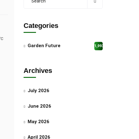
Categories
ực
Garden Future
1,993
Archives
July 2026
June 2026
May 2026
April 2026