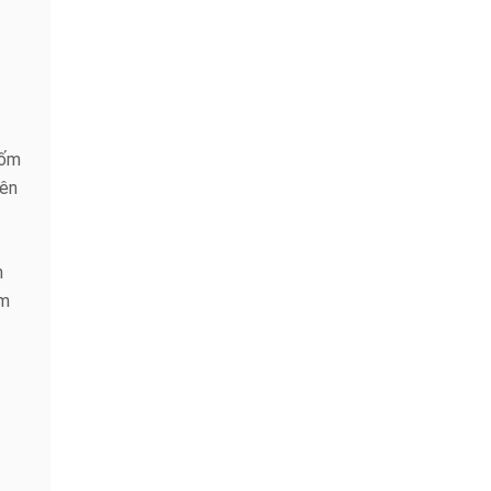
uốm
yên
n
ốm