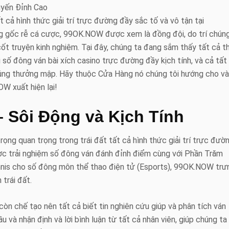
 cả hình thức giải trí trực đường đầy sắc tố và vô tận tại
ng gốc rễ cá cược, 99OK.NOW được xem là đồng đội, do trí chún
cốt truyện kinh nghiệm. Tại đây, chúng ta đang sắm thấy tất cả t
 số đông ván bài xích casino trực đường đầy kịch tính, và cả tất
rúng thưởng mập. Hãy thuộc Cửa Hàng nó chúng tôi hướng cho và
W xuất hiện lại!
 Sôi Động và Kịch Tính
ọng quan trọng trong trái đất tất cả hình thức giải trí trực đườn
ợc trải nghiệm số đông ván đánh đỉnh điểm cùng với Phần Trăm
nnis cho số đông môn thể thao điện tử (Esports), 99OK.NOW trư
 trái đất.
n chế tạo nên tất cả biết tin nghiên cứu giúp và phân tích ván
u và nhận định và lời bình luận từ tất cả nhân viên, giúp chúng ta