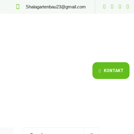
Shalagartenbau23@gmail.com
KONTAKT