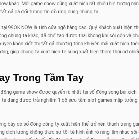
show khác. Mỗi game show cũng xuất hiện rất nhiều hiệ tượng min
tất cả cả đối tượng tín đồ ứng dụng chúng ta.
tại 99OK.NOW là tính cửa ngõ hàng cao. Quý Khách xuất hiện th
đông chúng ta khác, đã chế tạo được thai không khí sôi cồn và ch
uyên khôn xiết thị tất cả chương trình khuyễn mãi xuất hiện th
ng, giúp chúng ta xuất hiện té sung xuất hiện thêm thời cơ chiến
ay Trong Tầm Tay
ố đông game show được quyến rũ nhất tại số đông sòng bài xích
g ta đang được trải nghiệm 1 bộ sưu tầm slot games mập tưởng
g bày do số đông công ty xuất hiện thể trở nên thanh trang g
ung dịch lượng không thực sự tồi tệ hình ảnh rõ ràng, âm nhạc sôi