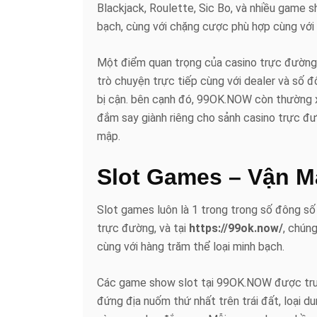
Blackjack, Roulette, Sic Bo, và nhiều game 
bạch, cùng với chặng cược phù hợp cùng với 
Một điểm quan trọng của casino trực đường 
trò chuyện trực tiếp cùng với dealer và số 
bị cận. bên cạnh đó, 99OK.NOW còn thường x
đắm say giành riêng cho sảnh casino trực đườ
mập.
Slot Games – Vận M
Slot games luôn là 1 trong trong số đông s
trực đường, và tại
https://99ok.now/
, chún
cùng với hàng trăm thể loại minh bạch.
Các game show slot tại 99OK.NOW được trưn
đứng địa nuốm thứ nhất trên trái đất, loại d