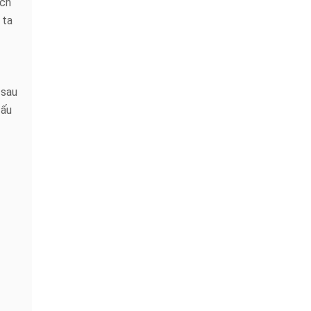
ích
 ta
 sau
đấu