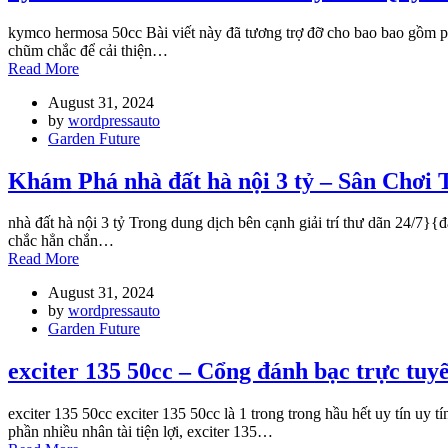
kymco hermosa 50cc Bài viết này đã tương trợ đỡ cho bao bao gồm ph
chũm chắc để cải thiện…
Read More
August 31, 2024
by
wordpressauto
Garden Future
Khám Phá nhà đất hà nội 3 tỷ – Sân Chơi
nhà đất hà nội 3 tỷ Trong dung dịch bên cạnh giải trí thư dãn 24/7}{
chắc hẳn chắn…
Read More
August 31, 2024
by
wordpressauto
Garden Future
exciter 135 50cc – Cổng đánh bạc trực tuyế
exciter 135 50cc exciter 135 50cc là 1 trong trong hầu hết uy tín uy 
phần nhiều nhân tài tiện lợi, exciter 135…