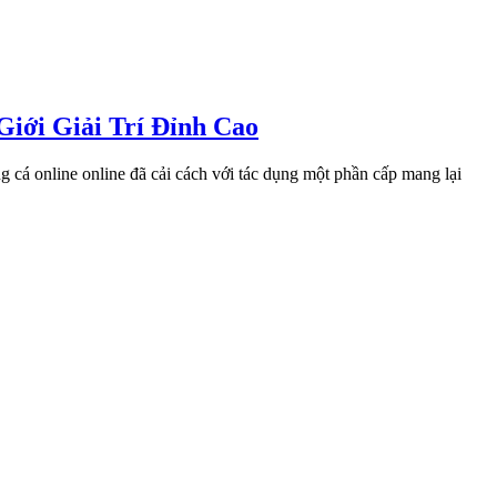
Giới Giải Trí Đỉnh Cao
ảng cá online online đã cải cách với tác dụng một phần cấp mang lại