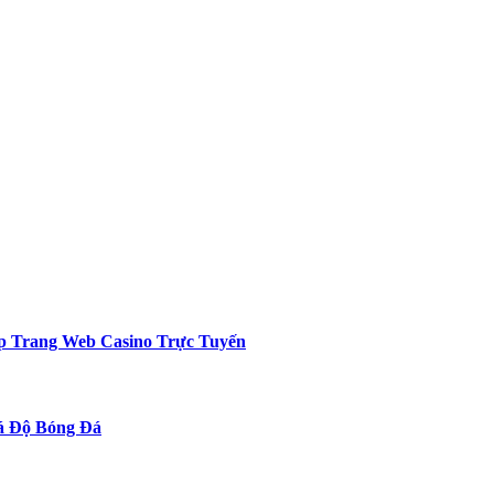
Top Trang Web Casino Trực Tuyến
Cá Độ Bóng Đá