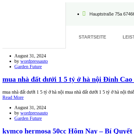
Hauptstraße 75a 6746
STARTSEITE
LEI
August 31, 2024
by
wordpressauto
Garden Future
mua nhà đất dưới 1 5 tỷ ở hà nội Đỉnh Cao
mua nhà đất dưới 1 5 tỷ ở hà nội mua nhà đất dưới 1 5 tỷ ở hà nội th
Read More
August 31, 2024
by
wordpressauto
Garden Future
kymco hermosa 50cc Hôm Nay – Bí Quyết