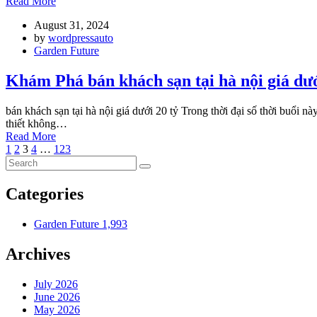
Read More
August 31, 2024
by
wordpressauto
Garden Future
Khám Phá bán khách sạn tại hà nội giá dư
bán khách sạn tại hà nội giá dưới 20 tỷ Trong thời đại số thời buổi nà
thiết không…
Read More
1
2
3
4
…
123
Categories
Garden Future
1,993
Archives
July 2026
June 2026
May 2026